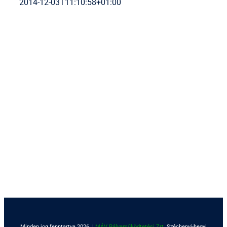
2014-12-03T11:10:58+01:00
Minden jog fenntartva 2026. |
MÁV Pályaműködtetési Zrt.
Széchenyi-hegyi