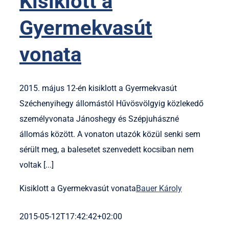
Kisiklott a
Gyermekvasút
vonata
2015. május 12-én kisiklott a Gyermekvasút
Széchenyihegy állomástól Hűvösvölgyig közlekedő
személyvonata Jánoshegy és Szépjuhászné
állomás között. A vonaton utazók közül senki sem
sérült meg, a balesetet szenvedett kocsiban nem
voltak [...]
Kisiklott a Gyermekvasút vonata
Bauer Károly
2015-05-12T17:42:42+02:00