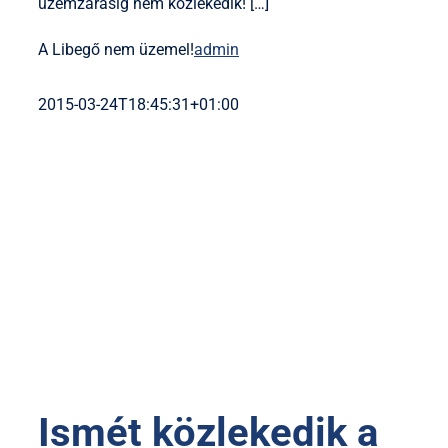
üzemzárásig nem közlekedik! […]
A Libegő nem üzemel!
admin
2015-03-24T18:45:31+01:00
Ismét közlekedik a