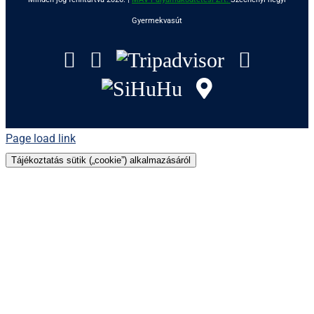
Gyermekvasút
Facebook
Instagram
Tripadvisor
YouTu
SiHuHu
GoogleMap
Page load link
Tájékoztatás sütik („cookie”) alkalmazásáról