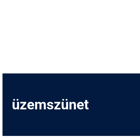
Menetrend
Díjszabás
Rendezvények
Nevezetességek
Kapcsolat
English
üzemszünet