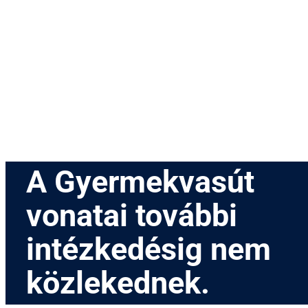
Menetrend
Díjszabás
Rendezvények
Nevezetességek
Kapcsolat
English
A Gyermekvasút
vonatai további
intézkedésig nem
közlekednek.