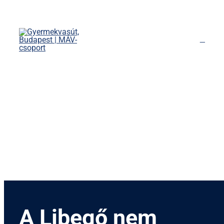
Kihagyás
Főoldal
Menetrend
Díjszabás
Rendezvények
Nevezetességek
Kapcsolat
English
A Libegő nem