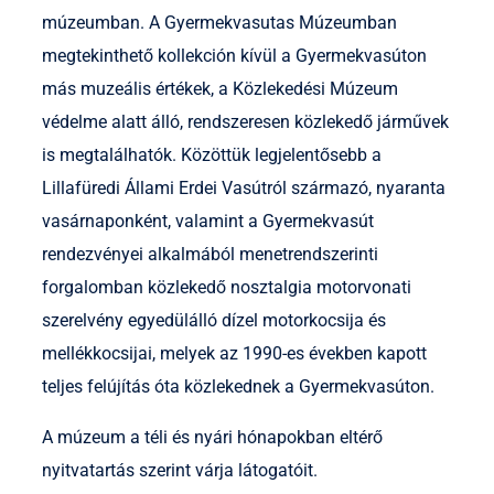
múzeumban. A Gyermekvasutas Múzeumban
megtekinthető kollekción kívül a Gyermekvasúton
más muzeális értékek, a Közlekedési Múzeum
védelme alatt álló, rendszeresen közlekedő járművek
is megtalálhatók. Közöttük legjelentősebb a
Lillafüredi Állami Erdei Vasútról származó, nyaranta
vasárnaponként, valamint a Gyermekvasút
rendezvényei alkalmából menetrendszerinti
forgalomban közlekedő nosztalgia motorvonati
szerelvény egyedülálló dízel motorkocsija és
mellékkocsijai, melyek az 1990-es években kapott
teljes felújítás óta közlekednek a Gyermekvasúton.
A múzeum a téli és nyári hónapokban eltérő
nyitvatartás szerint várja látogatóit.