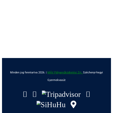
Minden jog fenntartva 2026. |
MÁV Pályaműködtetési Zrt.
Széchenyi-hegyi
Gyermekvasút
Facebook
Instagram
Tripadvisor
YouTu
SiHuHu
GoogleMap