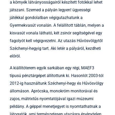
a környék látványosságairól készített fotókkal lehet
játszani. Szemed a pályán legyen! ügyességi
játékkal gondolatban végigutazhatunk a
Gyermekvasút vonalán. A felállított táblán, melyen a
kisvasút vonala látható, két zsinór segítségével egy
fagolyót kell végigvezetni. Az utazás Hűvösvölgytől
Széchenyi-hegyig tart. Aki letér a pályáról, kezdheti
előröl.
A kiállítóterem egyik sarkában egy régi, MAEF3
típusú pénztárgépet állítottunk ki. Hasonlót 2003-tól
2012-ig használtunk Széchenyi-hegy és Hűvösvölgy
állomáson. Aprócska, monokróm monitorával és
zajos, mátrixtűs nyomtatójával igazi múzeumi
példány. A géppel menetjegyet is nyomtathatnak a
látogatók, ami természetesen utazásra érvénytelen.