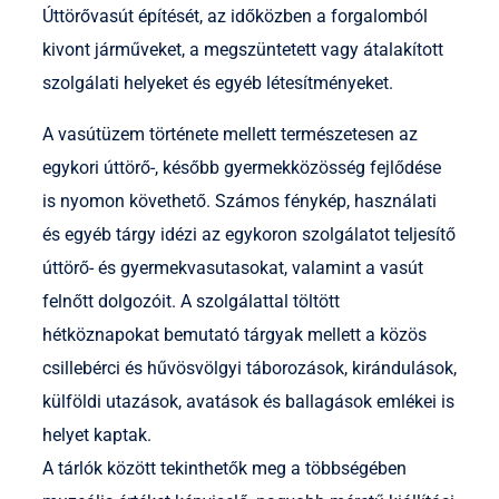
Úttörővasút építését, az időközben a forgalomból
kivont járműveket, a megszüntetett vagy átalakított
szolgálati helyeket és egyéb létesítményeket.
A vasútüzem története mellett természetesen az
egykori úttörő-, később gyermekközösség fejlődése
is nyomon követhető. Számos fénykép, használati
és egyéb tárgy idézi az egykoron szolgálatot teljesítő
úttörő- és gyermekvasutasokat, valamint a vasút
felnőtt dolgozóit. A szolgálattal töltött
hétköznapokat bemutató tárgyak mellett a közös
csillebérci és hűvösvölgyi táborozások, kirándulások,
külföldi utazások, avatások és ballagások emlékei is
helyet kaptak.
A tárlók között tekinthetők meg a többségében