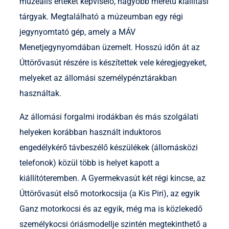
muzeális értéket képviselő, nagyobb méretű kiállítási
tárgyak. Megtalálható a múzeumban egy régi
jegynyomtató gép, amely a MÁV
Menetjegynyomdában üzemelt. Hosszú időn át az
Úttörővasút részére is készítettek vele kéregjegyeket,
melyeket az állomási személypénztárakban
használtak.
Az állomási forgalmi irodákban és más szolgálati
helyeken korábban használt induktoros
engedélykérő távbeszélő készülékek (állomásközi
telefonok) közül több is helyet kapott a
kiállítóteremben. A Gyermekvasút két régi kincse, az
Úttörővasút első motorkocsija (a Kis Piri), az egyik
Ganz motorkocsi és az egyik, még ma is közlekedő
személykocsi óriásmodellje szintén megtekinthető a