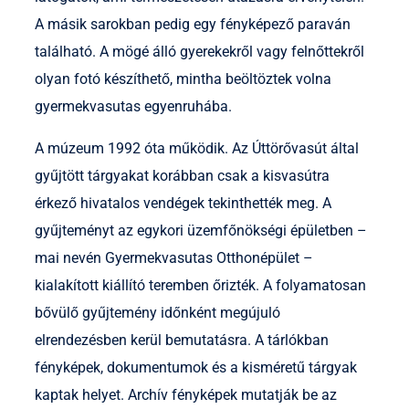
A másik sarokban pedig egy fényképező paraván
található. A mögé álló gyerekekről vagy felnőttekről
olyan fotó készíthető, mintha beöltöztek volna
gyermekvasutas egyenruhába.
A múzeum 1992 óta működik. Az Úttörővasút által
gyűjtött tárgyakat korábban csak a kisvasútra
érkező hivatalos vendégek tekinthették meg. A
gyűjteményt az egykori üzemfőnökségi épületben –
mai nevén Gyermekvasutas Otthonépület –
kialakított kiállító teremben őrizték. A folyamatosan
bővülő gyűjtemény időnként megújuló
elrendezésben kerül bemutatásra. A tárlókban
fényképek, dokumentumok és a kisméretű tárgyak
kaptak helyet. Archív fényképek mutatják be az