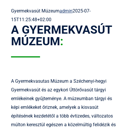
Gyermekvasút Múzeum
admin
2025-07-
15T11:25:48+02:00
A GYERMEKVASÚT
MÚZEUM
:
A Gyermekvasutas Múzeum a Széchenyi-hegyi
Gyermekvasút és az egykori Úttörővasút tárgyi
emlékeinek gyűjteménye. A múzeumban tárgyi és
képi emlékeket őriznek, amelyek a kisvasút
építésének kezdetétől a több évtizedes, változatos
múlton keresztül egészen a közelmúltig felidézik és