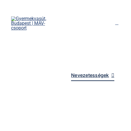
Kihagyás
Főoldal
Menetrend
Díjszabás
Rendezvények
Nevezetességek
Kapcsolat
English