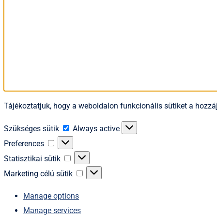
Tájékoztatjuk, hogy a weboldalon funkcionális sütiket a hozzáj
Szükséges
Szükséges sütik
Always active
sütik
Preferences
Preferences
Statisztikai
Statisztikai sütik
sütik
Marketing
Marketing célú sütik
célú
Manage options
sütik
Manage services