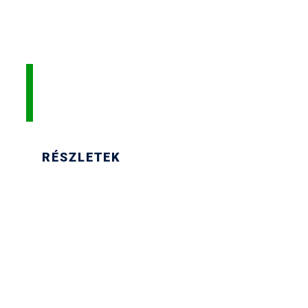
LEGYÉL TE IS
GYERMEKVASUTA
RÉSZLETEK