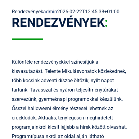
Rendezvények
admin
2026-02-22T13:45:38+01:00
RENDEZVÉNYEK
:
Különféle rendezvényekkel színesítjük a
kisvasutazást. Telente Mikulásvonatok közlekednek,
több kocsink adventi díszbe öltözik, nyílt napot
tartunk. Tavasszal és nyáron teljesítménytúrákat
szervezünk, gyermeknapi programokkal készülünk.
Ősszel halloweeni élmény részesei lehetnek az
érdeklődők. Aktuális, ténylegesen meghirdetett
programjainkról kicsit lejjebb a hírek között olvashat.
Programtípusainkról az oldal alján látható