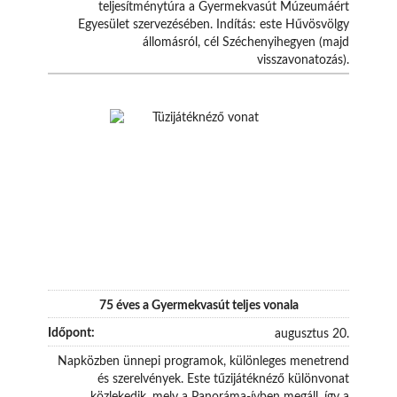
teljesítménytúra a Gyermekvasút Múzeumáért
Egyesület szervezésében. Indítás: este Hűvösvölgy
állomásról, cél Széchenyihegyen (majd
visszavonatozás).
75 éves a Gyermekvasút teljes vonala
augusztus 20.
Napközben ünnepi programok, különleges menetrend
és szerelvények. Este tűzijátéknéző különvonat
közlekedik, mely a Panoráma-ívben megáll, így a