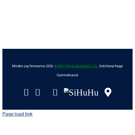
Minden jog fenntartva 2026. |
MÁV Pályaműködtetési Zrt.
Széchenyi-hegyi
Gyermekvasút
Facebook
Instagram
Tripadvisor
YouTube
SiHuHu
Goog
Page load link