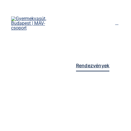
Kihagyás
Főoldal
Menetrend
Díjszabás
Rendezvények
Nevezetességek
Kapcsolat
English