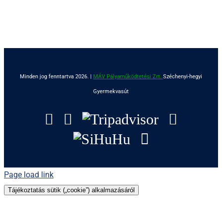
Minden jog fenntartva 2026. |
MÁV Pályaműködtetési Zrt.
Széchenyi-hegyi
Gyermekvasút
Facebook
Instagram
Tripadvisor
YouTu
SiHuHu
GoogleMap
Page load link
Tájékoztatás sütik („cookie”) alkalmazásáról