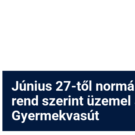
Menetrend
Díjszabás
Rendezvények
Nevezetességek
Kapcsolat
English
Június 27-től normá
rend szerint üzemel
Gyermekvasút