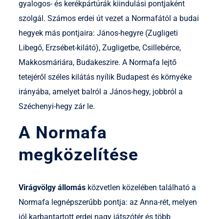
gyalogos- és kerékpártúrák kiindulási pontjaként
szolgál. Számos erdei út vezet a Normafától a budai
hegyek más pontjaira: János-hegyre (Zugligeti
Libegő, Erzsébet-kilátó), Zugligetbe, Csillebérce,
Makkosmáriára, Budakeszire. A Normafa lejtő
tetejéről széles kilátás nyílik Budapest és környéke
irányába, amelyet balról a János-hegy, jobbról a
Széchenyi-hegy zár le.
A Normafa
megközelítése
Virágvölgy állomás
közvetlen közelében található a
Normafa legnépszerűbb pontja: az Anna-rét, melyen
jól karbantartott erdei nagy játszótér és több