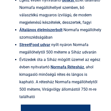
Egész évben nyitvatartó
delikát
üzlet található
Normafa megállóhellyel szemben, bő
választékú magyaros ízvilágú, de modern
megjelenésű készételek, desszertek, fagyi
Általános élelmiszerbolt
Normafa megállóhely
szomszédságában
StreetFood udvar
nyílt nyáron Normafa
megállóhelytől 500 méterre a Síház udvarán
Évtizedek óta a Síház mögött üzemel az egész
évben nyitvatartó
Normafa Rétesház
, ahol
kimagasló minőségű rétes és lángos is
kapható. A rétesház Normafa megállóhelytől
500 méterre, Virágvölgy állomástól 750 m-re
található