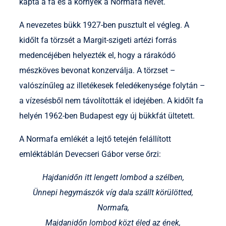
kapta a fa és a környék a Normafa nevet.
A nevezetes bükk 1927-ben pusztult el végleg. A
kidőlt fa törzsét a Margit-szigeti artézi forrás
medencéjében helyezték el, hogy a rárakódó
mészköves bevonat konzerválja. A törzset –
valószínűleg az illetékesek feledékenysége folytán –
a vízesésből nem távolították el idejében. A kidőlt fa
helyén 1962-ben Budapest egy új bükkfát ültetett.
A Normafa emlékét a lejtő tetején felállított
emléktáblán Devecseri Gábor verse őrzi:
Hajdanidőn itt lengett lombod a szélben,
Ünnepi hegymászók víg dala szállt körülötted,
Normafa,
Majdanidőn lombod közt éled az ének,