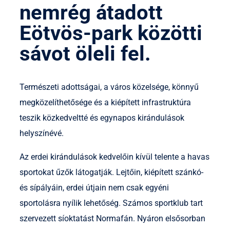
nemrég átadott
Eötvös-park közötti
sávot öleli fel.
Természeti adottságai, a város közelsége, könnyű
megközelíthetősége és a kiépített infrastruktúra
teszik közkedveltté és egynapos kirándulások
helyszínévé.
Az erdei kirándulások kedvelőin kívül telente a havas
sportokat űzők látogatják. Lejtőin, kiépített szánkó-
és sípályáin, erdei útjain nem csak egyéni
sportolásra nyílik lehetőség. Számos sportklub tart
szervezett síoktatást Normafán. Nyáron elsősorban