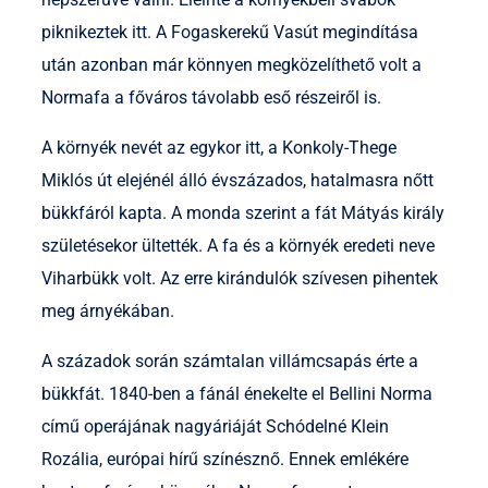
piknikeztek itt. A Fogaskerekű Vasút megindítása
után azonban már könnyen megközelíthető volt a
Normafa a főváros távolabb eső részeiről is.
A környék nevét az egykor itt, a Konkoly-Thege
Miklós út elejénél álló évszázados, hatalmasra nőtt
bükkfáról kapta. A monda szerint a fát Mátyás király
születésekor ültették. A fa és a környék eredeti neve
Viharbükk volt. Az erre kirándulók szívesen pihentek
meg árnyékában.
A századok során számtalan villámcsapás érte a
bükkfát. 1840-ben a fánál énekelte el Bellini Norma
című operájának nagyáriáját Schódelné Klein
Rozália, európai hírű színésznő. Ennek emlékére