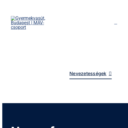
Kihagyás
Főoldal
Menetrend
Díjszabás
Rendezvények
Nevezetességek
Kapcsolat
English