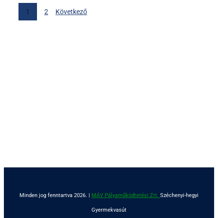
1
2
Következő
Minden jog fenntartva 2026. |
MÁV Pályaműködtetési Zrt.
Széchenyi-hegyi
Gyermekvasút