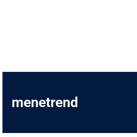
Menetrend
Díjszabás
Rendezvények
Nevezetességek
Kapcsolat
English
menetrend