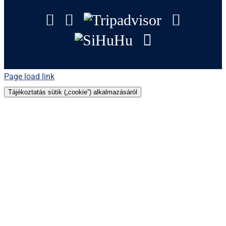
Facebook
Instagram
Tripadvisor
YouTu
SiHuHu
GoogleMap
Page load link
Tájékoztatás sütik („cookie”) alkalmazásáról