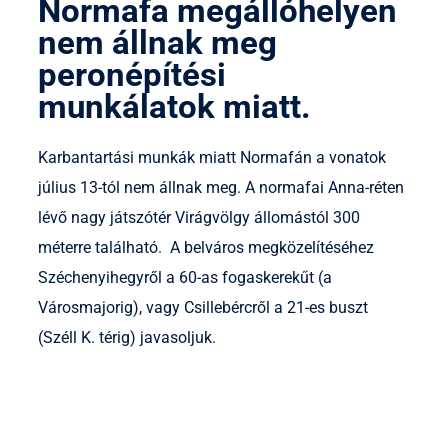
Normafa megállóhelyen
nem állnak meg
peronépítési
munkálatok miatt.
Karbantartási munkák miatt Normafán a vonatok
július 13-tól nem állnak meg. A normafai Anna-réten
lévő nagy játszótér Virágvölgy állomástól 300
méterre található. A belváros megközelítéséhez
Széchenyihegyről a 60-as fogaskerekűt (a
Városmajorig), vagy Csillebércről a 21-es buszt
(Széll K. térig) javasoljuk.