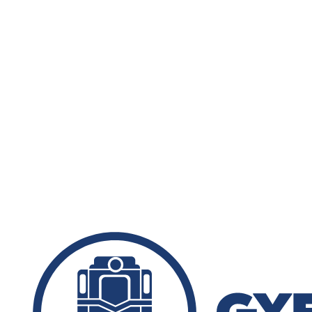
Menetrend
Díjszabás
Rendezvények
Nevezetességek
Kapcsolat
English