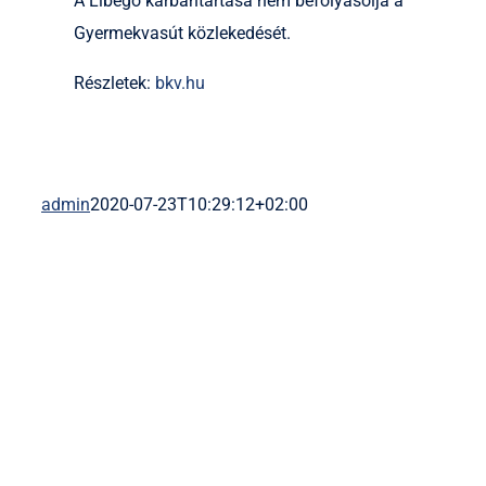
A Libegő karbantartása nem befolyásolja a
Gyermekvasút közlekedését.
Részletek:
bkv.hu
admin
2020-07-23T10:29:12+02:00