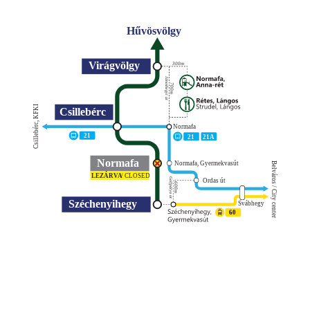
Hűvösvölgy
Virágvölgy
300m
Jánoshegyi út
700m
Csillebérc, KFKI
Csillebérc
Normafa
21
21
21A
Normafa
Normafa, Gyermekvasút
Belváros / City center
LEZÁRVA
/ CLOSED
Golfpálya út
Ordas út
600m
Széchenyihegy
Svábhegy
60