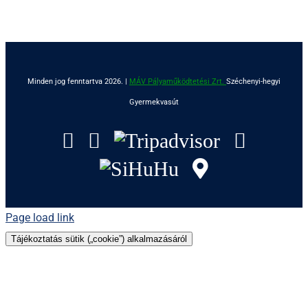
Minden jog fenntartva 2026. |
MÁV Pályaműködtetési Zrt.
Széchenyi-hegyi
Gyermekvasút
Facebook
Instagram
Tripadvisor
YouTu
SiHuHu
GoogleMap
Page load link
Tájékoztatás sütik („cookie”) alkalmazásáról