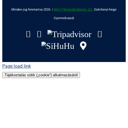
Minden jog fenntartva 2026. |
MÁV Pályaműködtetési Zrt.
Széchenyi-hegyi
Gyermekvasút
Facebook
Instagram
Tripadvisor
YouTu
SiHuHu
GoogleMap
Page load link
Tájékoztatás sütik („cookie”) alkalmazásáról