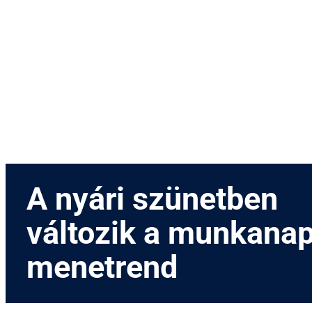
Menetrend
Díjszabás
Rendezvények
Nevezetességek
Kapcsolat
English
A nyári szünetben
változik a munkanap
menetrend