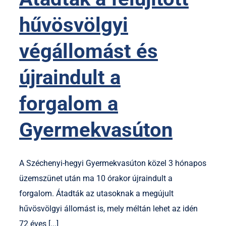
hűvösvölgyi
végállomást és
újraindult a
forgalom a
Gyermekvasúton
A Széchenyi-hegyi Gyermekvasúton közel 3 hónapos
üzemszünet után ma 10 órakor újraindult a
forgalom. Átadták az utasoknak a megújult
hűvösvölgyi állomást is, mely méltán lehet az idén
72 éves [...]