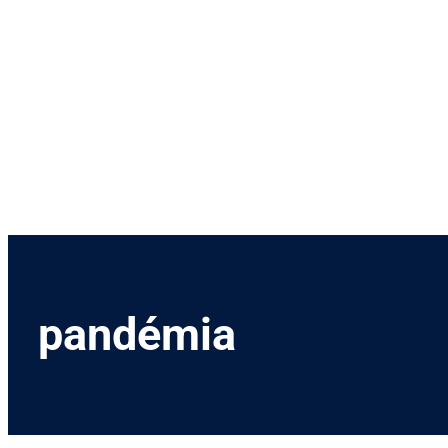
Menetrend
Díjszabás
Rendezvények
Nevezetességek
Kapcsolat
English
pandémia