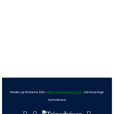
Minden jog fenntartva 2026. |
MÁV Pályaműködtetési Zrt.
Széchenyi-hegyi
Gyermekvasút
Facebook
Instagram
Tripadvisor
YouTu