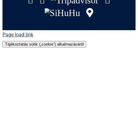
SiHuHu
GoogleMap
Page load link
Tájékoztatás sütik („cookie”) alkalmazásáról