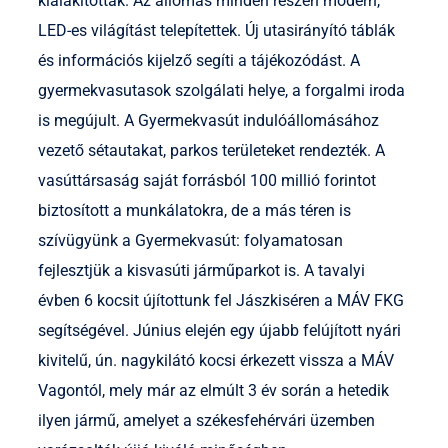
kialakítottak. Az állomás minden részén modern,
LED-es világítást telepítettek. Új utasirányító táblák
és információs kijelző segíti a tájékozódást. A
gyermekvasutasok szolgálati helye, a forgalmi iroda
is megújult. A Gyermekvasút indulóállomásához
vezető sétautakat, parkos területeket rendezték. A
vasúttársaság saját forrásból 100 millió forintot
biztosított a munkálatokra, de a más téren is
szívügyünk a Gyermekvasút: folyamatosan
fejlesztjük a kisvasúti járműparkot is. A tavalyi
évben 6 kocsit újítottunk fel Jászkiséren a MÁV FKG
segítségével. Június elején egy újabb felújított nyári
kivitelű, ún. nagykilátó kocsi érkezett vissza a MÁV
Vagontól, mely már az elmúlt 3 év során a hetedik
ilyen jármű, amelyet a székesfehérvári üzemben