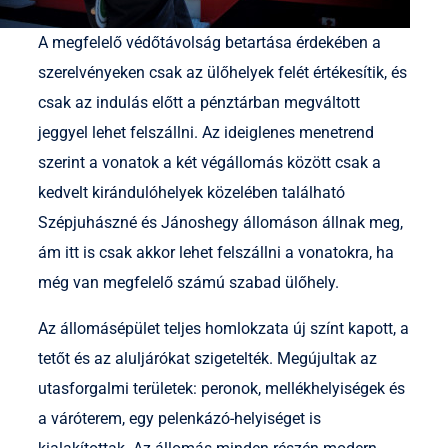
A megfelelő védőtávolság betartása érdekében a
szerelvényeken csak az ülőhelyek felét értékesítik, és
csak az indulás előtt a pénztárban megváltott
jeggyel lehet felszállni. Az ideiglenes menetrend
szerint a vonatok a két végállomás között csak a
kedvelt kirándulóhelyek közelében található
Szépjuhászné és Jánoshegy állomáson állnak meg,
ám itt is csak akkor lehet felszállni a vonatokra, ha
még van megfelelő számú szabad ülőhely.
Az állomásépület teljes homlokzata új színt kapott, a
tetőt és az aluljárókat szigetelték. Megújultak az
utasforgalmi területek: peronok, mellékhelyiségek és
a váróterem, egy pelenkázó-helyiséget is