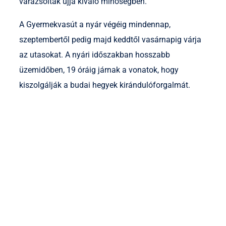
varázsolták újjá kiváló minőségben.
A Gyermekvasút a nyár végéig mindennap,
szeptembertől pedig majd keddtől vasárnapig várja
az utasokat. A nyári időszakban hosszabb
üzemidőben, 19 óráig járnak a vonatok, hogy
kiszolgálják a budai hegyek kirándulóforgalmát.