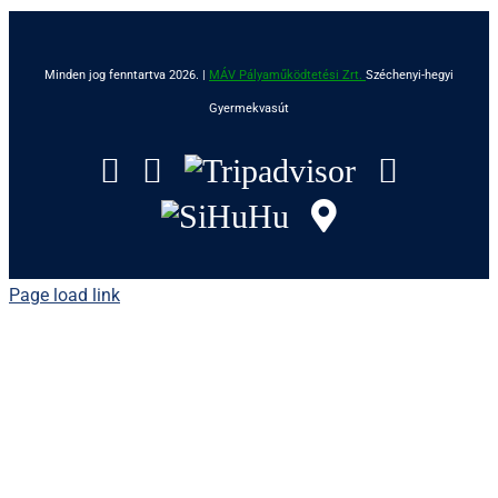
Minden jog fenntartva 2026. |
MÁV Pályaműködtetési Zrt.
Széchenyi-hegyi
Gyermekvasút
Facebook
Instagram
Tripadvisor
YouTu
SiHuHu
GoogleMap
Page load link