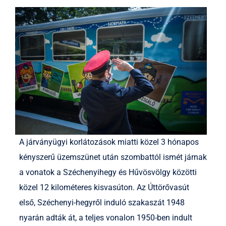
A járványügyi korlátozások miatti közel 3 hónapos
kényszerű üzemszünet után szombattól ismét járnak
a vonatok a Széchenyihegy és Hűvösvölgy közötti
közel 12 kilométeres kisvasúton. Az Úttörővasút
első, Széchenyi-hegyről induló szakaszát 1948
nyarán adták át, a teljes vonalon 1950-ben indult