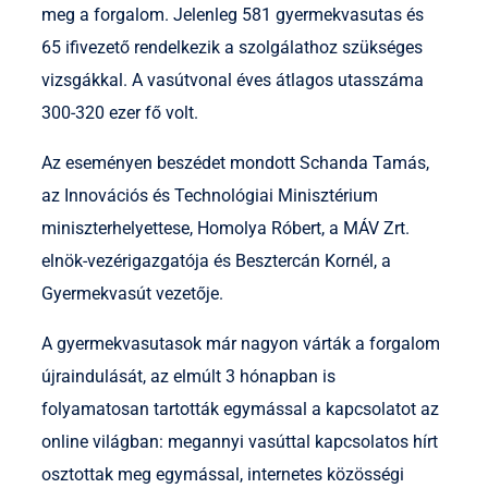
meg a forgalom. Jelenleg 581 gyermekvasutas és
65 ifivezető rendelkezik a szolgálathoz szükséges
vizsgákkal. A vasútvonal éves átlagos utasszáma
300-320 ezer fő volt.
Az eseményen beszédet mondott Schanda Tamás,
az Innovációs és Technológiai Minisztérium
miniszterhelyettese, Homolya Róbert, a MÁV Zrt.
elnök-vezérigazgatója és Besztercán Kornél, a
Gyermekvasút vezetője.
A gyermekvasutasok már nagyon várták a forgalom
újraindulását, az elmúlt 3 hónapban is
folyamatosan tartották egymással a kapcsolatot az
online világban: megannyi vasúttal kapcsolatos hírt
osztottak meg egymással, internetes közösségi