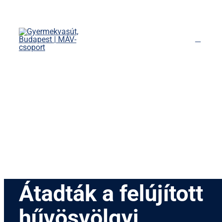
Kihagyás
Főoldal
Menetrend
Díjszabás
Rendezvények
Nevezetességek
Kapcsolat
English
Átadták a felújított
hűvösvölgyi