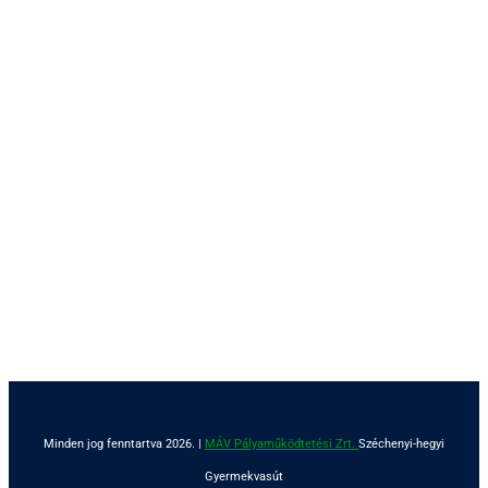
Minden jog fenntartva 2026. |
MÁV Pályaműködtetési Zrt.
Széchenyi-hegyi
Gyermekvasút