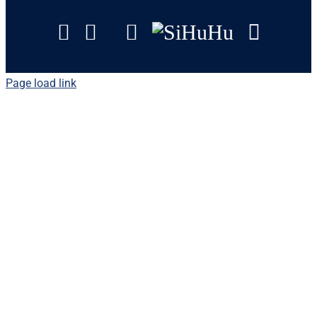
Facebook
Instagram
Tripadvisor
YouTube
SiHuHu
Googl
Page load link