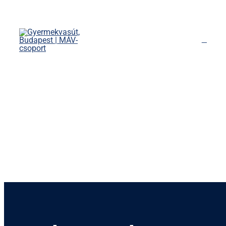
Kihagyás
Főoldal
Menetrend
Díjszabás
Rendezvények
Nevezetességek
Kapcsolat
English