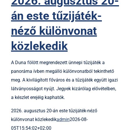
2026. augusztus 20-
án este tűzijáték-
néző különvonat
közlekedik
A Duna fölött megrendezett ünnepi tűzijáték a
panoráma ívben megálló különvonatból tekinthető
meg. A kivilágított főváros és a tűzijáték együtt igazi
látványosságot nyújt. Jegyek kizárólag elővételben,
a készlet erejéig kaphatók.
2026. augusztus 20-án este tűzijáték-néző
különvonat közlekedik
admin
2026-08-
05T15:54:02+02:00