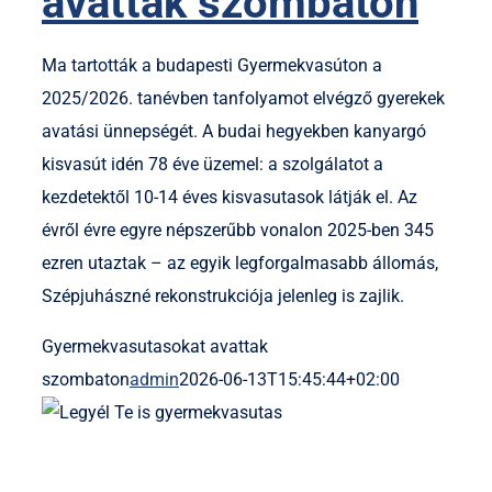
avattak szombaton
Ma tartották a budapesti Gyermekvasúton a
2025/2026. tanévben tanfolyamot elvégző gyerekek
avatási ünnepségét. A budai hegyekben kanyargó
kisvasút idén 78 éve üzemel: a szolgálatot a
kezdetektől 10-14 éves kisvasutasok látják el. Az
évről évre egyre népszerűbb vonalon 2025-ben 345
ezren utaztak – az egyik legforgalmasabb állomás,
Szépjuhászné rekonstrukciója jelenleg is zajlik.
Gyermekvasutasokat avattak
szombaton
admin
2026-06-13T15:45:44+02:00