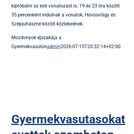
kipróbálni az esti vonatozást is. 19 és 23 óra között
35 percenként indulnak a vonatok, Hűvösvölgy és
Szépjuhászné között közlekednek.
Mozdonyok éjszakája a
Gyermekvasúton
admin
2026-07-15T20:32:14+02:00
Gyermekvasutasokat