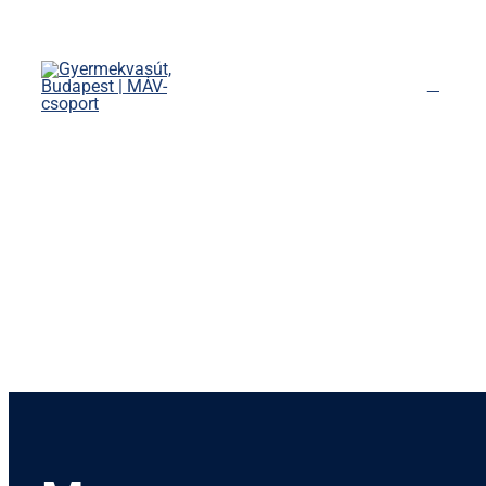
Kihagyás
Főoldal
Menetrend
Díjszabás
Rendezvények
Nevezetességek
Kapcsolat
English