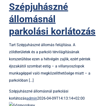
Szépjuhászné
állomásnál
parkolási korlátozás
Tart Szépjuhászné állomás felújítása. A
zöldterületek és a parkoló térvilágításának
korszerűítése ezen a hétvégén zajlik, ezért péntek
éjszakától szombat estig – a villanyoszlopok
munkagéppel való megközelíthetősége miatt – a
parkolóban [...]
Szépjuhászné állomásnál parkolási
korlátozás
admin
2026-04-09T14:13:14+02:00