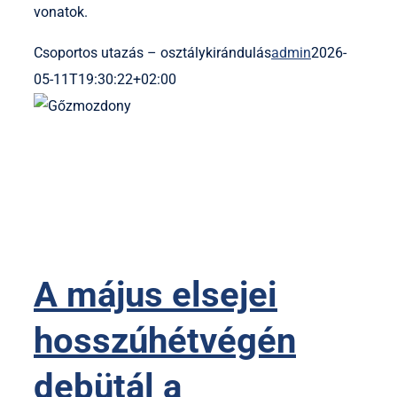
vonatok.
Csoportos utazás – osztálykirándulás
admin
2026-
05-11T19:30:22+02:00
A május elsejei
hosszúhétvégén
debütál a