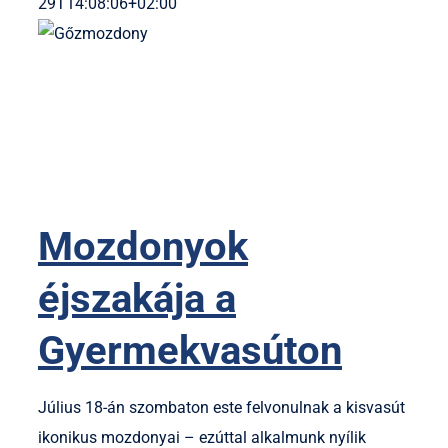
29T14:08:06+02:00
Mozdonyok
éjszakája a
Gyermekvasúton
Július 18-án szombaton este felvonulnak a kisvasút
ikonikus mozdonyai – ezúttal alkalmunk nyílik