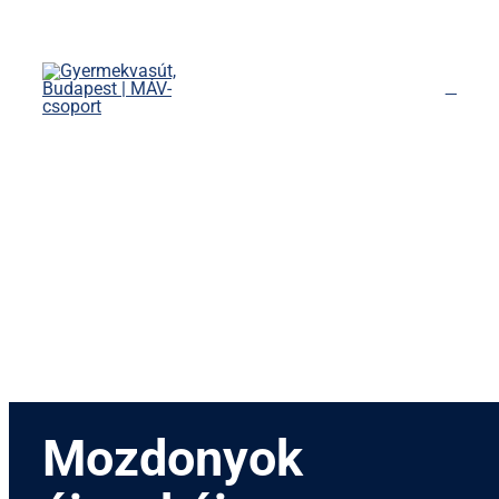
Kihagyás
Főoldal
Menetrend
Díjszabás
Rendezvények
Nevezetességek
Kapcsolat
English
Mozdonyok