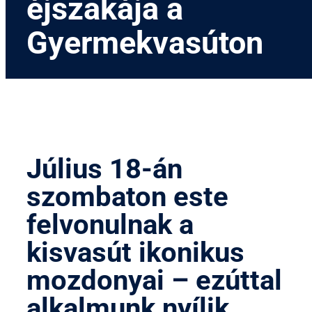
éjszakája a
Gyermekvasúton
Július 18-án
szombaton este
felvonulnak a
kisvasút ikonikus
mozdonyai – ezúttal
alkalmunk nyílik