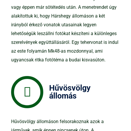
vagy éppen már sötétedés után. A menetrendet úgy
alakítottuk ki, hogy Hárshegy állomáson a két
irányból érkező vonatok utasainak legyen
lehetőségük leszállni fotókat készíteni a különleges
szerelvények együttállásáról. Egy tehervonat is indul
az este folyamán Mk48-as mozdonnyal, ami
ugyancsak ritka fotótéma a budai kisvasúton.
Hűvösvölgy
állomás
Hűvösvölgy állomáson felsorakoznak azok a
járművek, amik éppen nincsenek úton. A