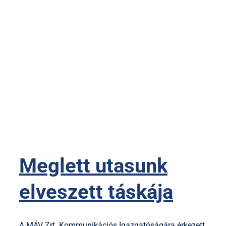
Meglett utasunk
elveszett táskája
A MÁV Zrt. Kommunikációs Igazgatóságára érkezett