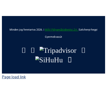
Minden jog fenntartva 2026. |
MÁV Pályaműködtetési Zrt.
Széchenyi-hegyi
Gyermekvasút
Facebook
Instagram
Tripadvisor
YouTu
SiHuHu
GoogleMap
Page load link