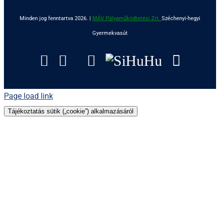
Minden jog fenntartva 2026. |
MÁV Pályaműködtetési Zrt.
Széchenyi-hegyi
Gyermekvasút
Facebook
Instagram
Tripadvisor
YouTube
SiHuHu
Googl
Page load link
Tájékoztatás sütik („cookie”) alkalmazásáról