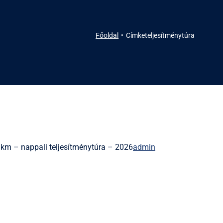
Főoldal
Címke
teljesítménytúra
m – nappali teljesítménytúra – 2026
admin