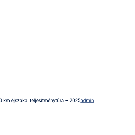
km éjszakai teljesítménytúra – 2025
admin