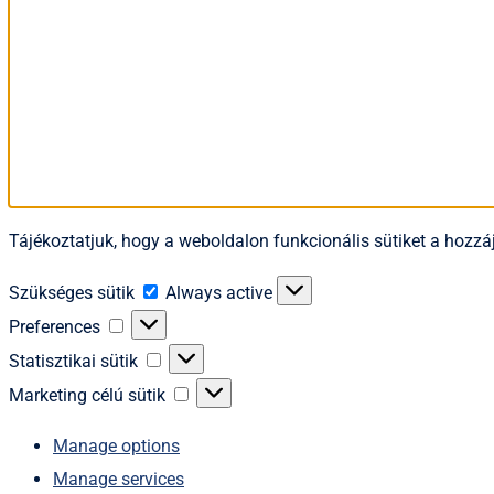
Tájékoztatjuk, hogy a weboldalon funkcionális sütiket a hozzáj
Szükséges
Szükséges sütik
Always active
sütik
Preferences
Preferences
Statisztikai
Statisztikai sütik
sütik
Marketing
Marketing célú sütik
célú
Manage options
sütik
Manage services