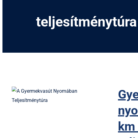
teljesítménytúra
Gye
ny
km 