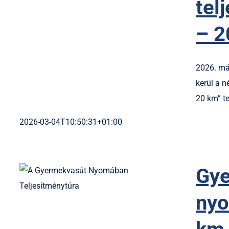
tel
– 2
2026. má
kerül a 
20 km” te
2026-03-04T10:50:31+01:00
Gye
nyo