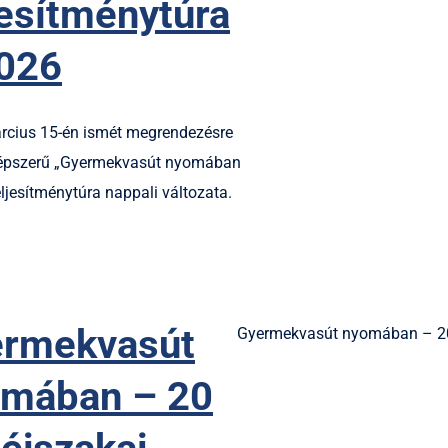
jesítménytúra
026
rcius 15-én ismét megrendezésre
népszerű „Gyermekvasút nyomában
ljesítménytúra nappali változata.
rmekvasút
Gyermekvasút nyomában – 20 
mában – 20