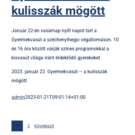
kulisszák mögött
Január 22-én vasárnap nyílt napot tart a
Gyermekvasút a széchenyihegyi végállomáson. 10
és 16 óra között várják színes programokkal a
kisvasút világa iránt érdeklődő gyerekeket.
2023. január 22. Gyermekvasút – a kulisszák
mögött
admin
2023-01-21T09:01:14+01:00
1
2
Következő