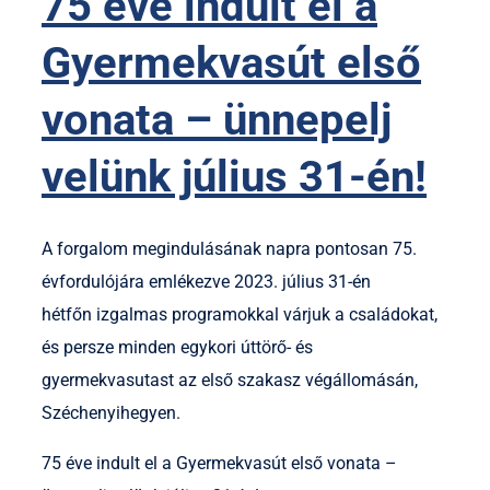
75 éve indult el a
Gyermekvasút első
vonata – ünnepelj
velünk július 31-én!
A forgalom megindulásának napra pontosan 75.
évfordulójára emlékezve 2023. július 31-én
hétfőn izgalmas programokkal várjuk a családokat,
és persze minden egykori úttörő- és
gyermekvasutast az első szakasz végállomásán,
Széchenyihegyen.
75 éve indult el a Gyermekvasút első vonata –