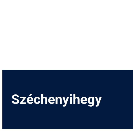
Menetrend
Díjszabás
Rendezvények
Nevezetességek
Kapcsolat
English
Széchenyihegy