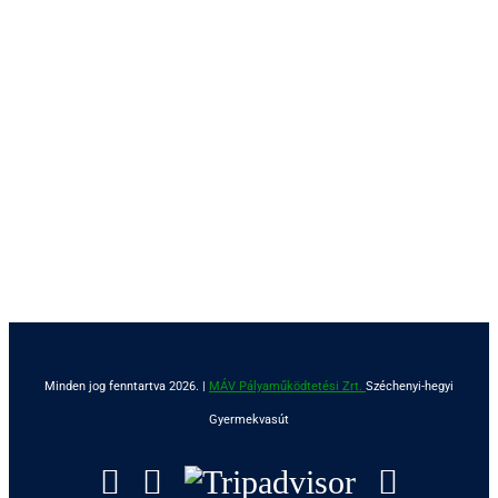
Minden jog fenntartva 2026. |
MÁV Pályaműködtetési Zrt.
Széchenyi-hegyi
Gyermekvasút
Facebook
Instagram
Tripadvisor
YouTu