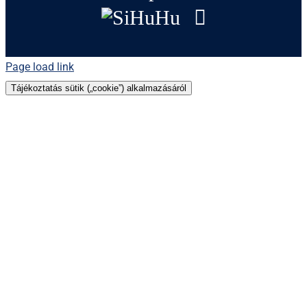
SiHuHu
GoogleMap
Page load link
Tájékoztatás sütik („cookie”) alkalmazásáról