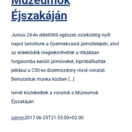
Múzeumok
Éjszakáján
Június 24-én délelőttől egészen szürkületig nyílt
napot tartottunk a Gyermekvasút járműtelepén, ahol
az érdeklődők megtekinthették a ritkábban
forgalomba kerülő járműveket, kipróbálhatták
például a C50-es dízelmozdony rövid vonatát.
Bemutattuk munka közben [...]
Ismét közlekedtek a vonatok a Múzeumok
Éjszakáján
admin
2017-06-25T21:53:00+02:00