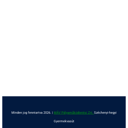
Minden jog fenntartva 2026. |
MÁV Pályaműködtetési Zrt.
Széchenyi-hegyi
Gyermekvasút