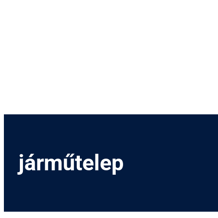
Menetrend
Díjszabás
Rendezvények
Nevezetességek
Kapcsolat
English
járműtelep