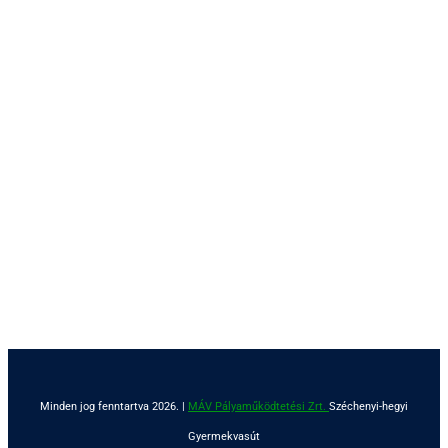
Minden jog fenntartva 2026. |
MÁV Pályaműködtetési Zrt.
Széchenyi-hegyi
Gyermekvasút