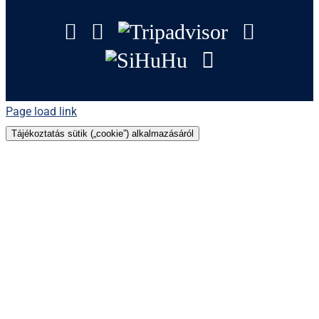
Facebook
Instagram
Tripadvisor
YouTu
SiHuHu
GoogleMap
Page load link
Tájékoztatás sütik („cookie”) alkalmazásáról