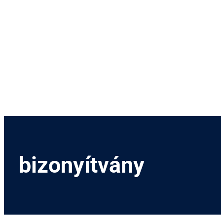
Menetrend
Díjszabás
Rendezvények
Nevezetességek
Kapcsolat
English
bizonyítvány