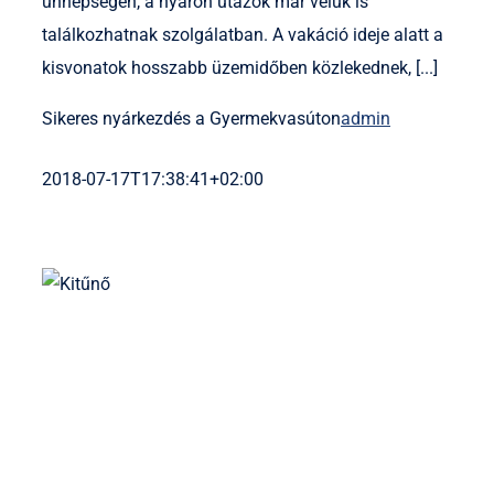
ünnepségen, a nyáron utazók már velük is
találkozhatnak szolgálatban. A vakáció ideje alatt a
kisvonatok hosszabb üzemidőben közlekednek, [...]
Sikeres nyárkezdés a Gyermekvasúton
admin
2018-07-17T17:38:41+02:00