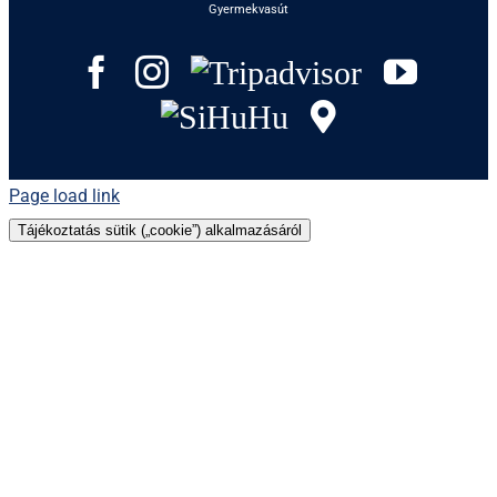
Gyermekvasút
Facebook
Instagram
Tripadvisor
YouT
SiHuHu
GoogleMap
Page load link
Tájékoztatás sütik („cookie”) alkalmazásáról