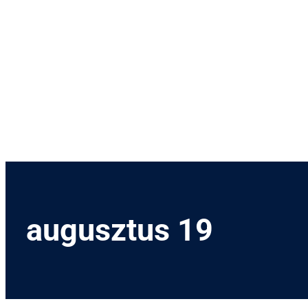
Menetrend
Díjszabás
Rendezvények
Nevezetességek
Kapcsolat
English
augusztus 19