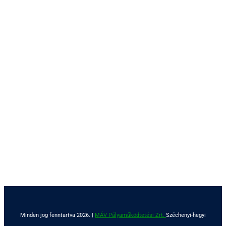
Minden jog fenntartva 2026. |
MÁV Pályaműködtetési Zrt.
Széchenyi-hegyi