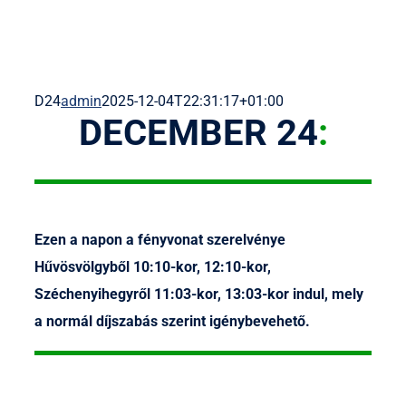
D24
admin
2025-12-04T22:31:17+01:00
DECEMBER 24
:
Ezen a napon
a fényvonat szerelvénye
Hűvösvölgyből 10:10-kor, 12:10-kor,
Széchenyihegyről 11:03-kor, 13:03-kor indul
, mely
a normál díjszabás szerint igénybevehető.