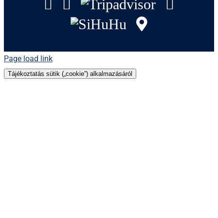
Facebook
Instagram
Tripadvisor
YouTu
SiHuHu
GoogleMap
Page load link
Tájékoztatás sütik („cookie”) alkalmazásáról