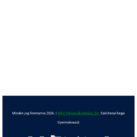
Minden jog fenntartva 2026. |
MÁV Pályaműködtetési Zrt.
Széchenyi-hegyi
Gyermekvasút