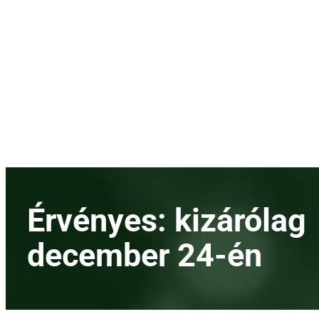
Menetrend
Díjszabás
Rendezvények
Nevezetességek
Kapcsolat
English
Érvényes: kizárólag
december 24-én