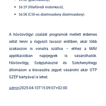
15:36 (gőzmozdony),
16:19 (lillafüredi motorkocsi),
16:58 (C50-es dízelmozdony dízelmozdony).
A hűvösvölgyi családi programok mellett érdemes
sétát tenni a rügyező tavaszi erdőben, akár több
szakaszon is vonatra szállva – ehhez a MÁV
applikációban napijegyek is vásárolhatók.
Hűvösvölgy, Szépjuhászné és Széchenyihegy
állomáson a kisvasútra jegyet vásárolni akár OTP
SZÉP kártyával is lehet.
admin
2025-04-10T15:09:07+02:00