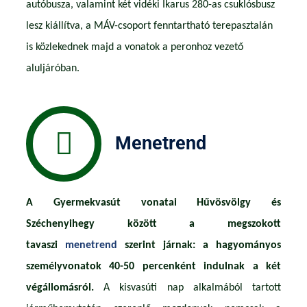
autóbusza, valamint két vidéki Ikarus 280-as csuklósbusz
lesz kiállítva, a MÁV-csoport fenntartható terepasztalán
is közlekednek majd a vonatok a peronhoz vezető
aluljáróban.
Menetrend
A Gyermekvasút vonatai Hűvösvölgy és
Széchenyihegy között a megszokott
tavaszi
menetrend
szerint járnak: a hagyományos
személyvonatok 40-50 percenként indulnak a két
végállomásról.
A kisvasúti nap alkalmából tartott