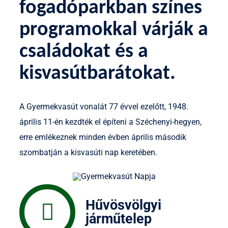
fogadóparkban színes
programokkal várják a
családokat és a
kisvasútbarátokat.
A Gyermekvasút vonalát 77 évvel ezelőtt, 1948.
április 11-én kezdték el építeni a Széchenyi-hegyen,
erre emlékeznek minden évben április második
szombatján a kisvasúti nap keretében.
Hűvösvölgyi
járműtelep