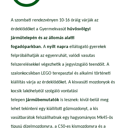
A szombati rendezvényen 10-16 óráig várják az
érdeklődőket a Gyermekvasút
hűvösvölgyi
járműtelepén és az állomás alatti
fogadóparkban.
A
nyílt napra
ellátogató gyerekek
felpróbálhatják az egyenruhát, valódi vasutas
felszerelésekkel végezhetik a jegyvizsgáló teendőit. A
szalonkocsikban LEGO terepasztal és alkalmi történeti
kiállítás várja az érdeklődőket. A kisvasúti mozdonyok és
kocsik lakóhelyéül szolgáló vontatási
telepen
járműbemutatók
is lesznek: kívül-belül meg
lehet tekinteni egy kiállított gőzmozdonyt, a kis
vasútbarátok felszállhatnak egy hagyományos Mk45-ös
típusú dízelmozdonyra, a C50-es kismozdonyra és a