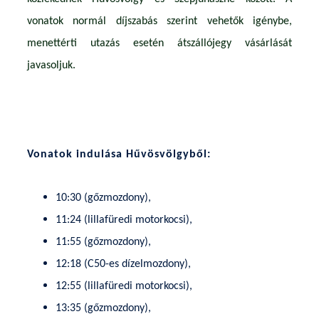
vonatok normál díjszabás szerint vehetők igénybe,
menettérti utazás esetén átszállójegy vásárlását
javasoljuk.
Vonatok indulása Hűvösvölgyből:
10:30 (gőzmozdony),
11:24 (lillafüredi motorkocsi),
11:55 (gőzmozdony),
12:18 (C50-es dízelmozdony),
12:55 (lillafüredi motorkocsi),
13:35 (gőzmozdony),