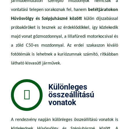
járműbemutatón szereplő mozdonyok nemcsak a
vontatási telepen sorakoznak fel, hanem
betétjáratokon
Hűvösvölgy és Szépjuhászné között
külön díjszabással
próbaköröket is tesznek az érdeklődőkkel, így közlekedik
majd vonat gőzmozdonnyal, a lillafüredi motorkocsival és
a zöld C50-es mozdonnyal. Az erdei szakaszon kiváló
fotótémák is lehetnek a kuriózumnak számító, ritkábban
látható kisvasúti járművek.
Különleges
összeállítású
vonatok
A rendezvény napján különleges összeállítású vonatok is
közlekednek Hűvösvölgy és Szépjuhászné között. A