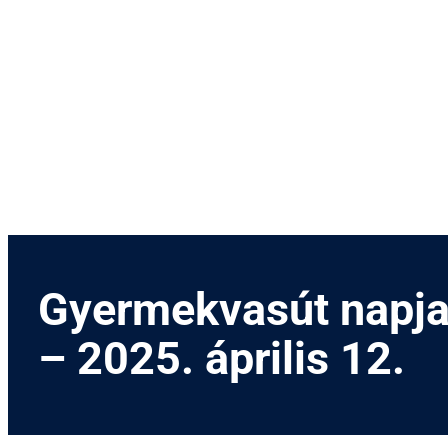
Menetrend
Díjszabás
Rendezvények
Nevezetességek
Kapcsolat
English
Gyermekvasút napj
– 2025. április 12.