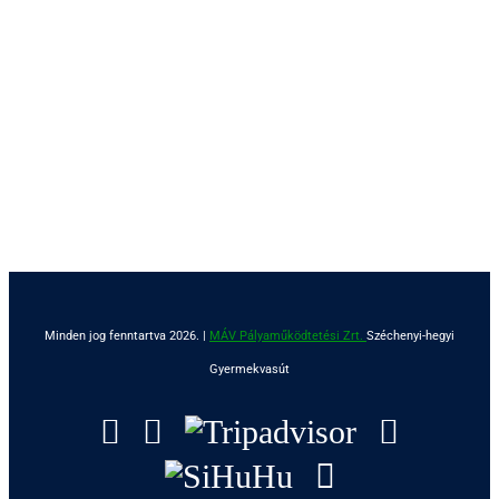
Minden jog fenntartva 2026. |
MÁV Pályaműködtetési Zrt.
Széchenyi-hegyi
Gyermekvasút
Facebook
Instagram
Tripadvisor
YouTu
SiHuHu
GoogleMap