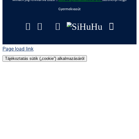
Gyermekvasút
Facebook
Instagram
Tripadvisor
YouTube
SiHuHu
Googl
Page load link
Tájékoztatás sütik („cookie”) alkalmazásáról