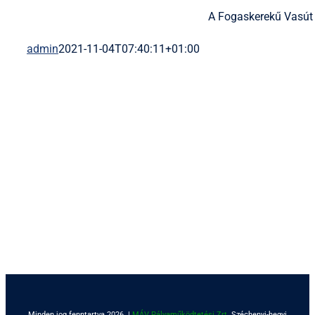
A Fogaskerekű Vasút
admin
2021-11-04T07:40:11+01:00
Minden jog fenntartva 2026. |
MÁV Pályaműködtetési Zrt.
Széchenyi-hegyi