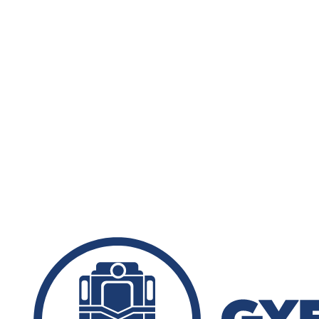
Menetrend
Díjszabás
Rendezvények
Nevezetességek
Kapcsolat
English