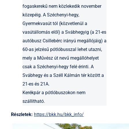
fogaskerekű nem közlekedik november
közepéig. A Széchenyi-hegy,
Gyermekvasút tól (közvetlenül a
vasútállomás elől) a Svábhegyig (a 21-es
autóbusz Csillebérc irányú megállójáig) a
60-as jelzésű pótlóbusszal lehet utazni,
mely a Művész út nevű megállóhelyet
csak a Széchenyi-hegy felé érinti. A
Svábhegy és a Széll Kálmán tér között a
21-es és 21A.
Kerékpár a pótlóbuszokon nem
szállítható.
Részletek:
https://bkk.hu/bkk_info/