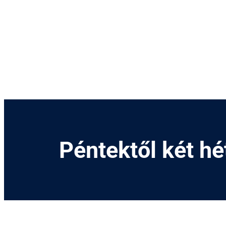
Kihagyás
Péntektől két hé