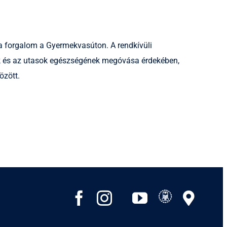
 a forgalom a Gyermekvasúton. A rendkívüli
asok és az utasok egészségének megóvása érdekében,
özött.
SiHuHu
Facebook
Instagram
Tripadvisor
YouTube
Goog