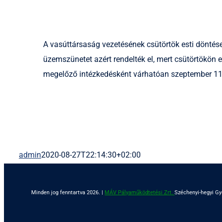
A vasúttársaság vezetésének csütörtök esti döntése
üzemszünetet azért rendelték el, mert csütörtökön 
megelőző intézkedésként várhatóan szeptember 11
admin
2020-08-27T22:14:30+02:00
Minden jog fenntartva 2026. |
MÁV Pályaműködtetési Zrt.
Széchenyi-hegyi G