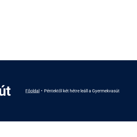
út
Főoldal
Péntektől két hétre leáll a Gyermekvasút