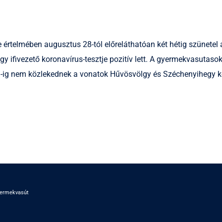
 értelmében augusztus 28-tól előreláthatóan két hétig szünetel
egy ifivezető koronavírus-tesztje pozitív lett. A gyermekvasut
-ig nem közlekednek a vonatok Hűvösvölgy és Széchenyihegy k
yermekvasút