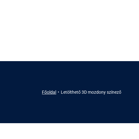
Főoldal
Letölthető 3D mozdony színező