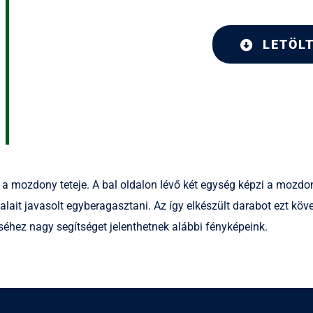
LETÖL
g a mozdony teteje. A bal oldalon lévő két egység képzi a mozdo
it javasolt egyberagasztani. Az így elkészült darabot ezt követ
séhez nagy segítséget jelenthetnek alábbi fényképeink.