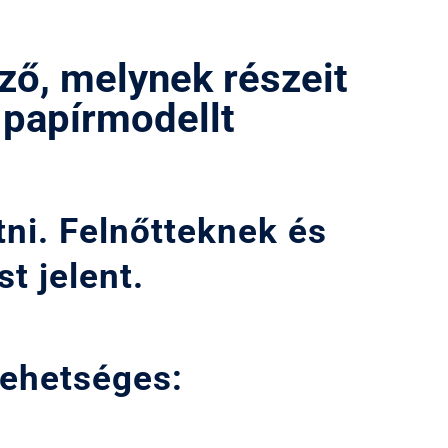
ző, melynek részeit
 papírmodellt
ni. Felnőtteknek és
t jelent.
 lehetséges: