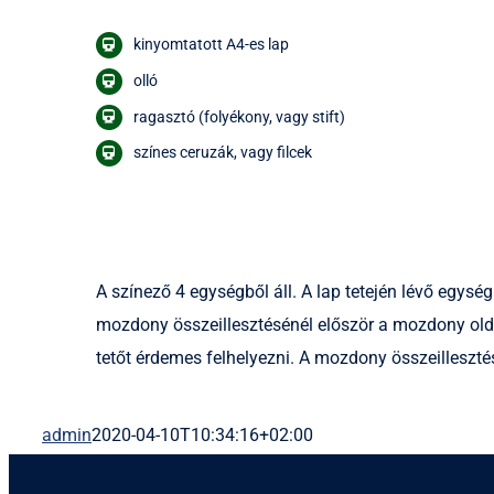
kinyomtatott A4-es lap
olló
ragasztó (folyékony, vagy stift)
színes ceruzák, vagy filcek
A színező 4 egységből áll. A lap tetején lévő egysé
mozdony összeillesztésénél először a mozdony oldala
tetőt érdemes felhelyezni. A mozdony összeilleszté
admin
2020-04-10T10:34:16+02:00