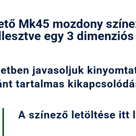
hető Mk45 mozdony színe
lesztve egy 3 dimenziós
etben javasoljuk kinyomtat
t tartalmas kikapcsolódás
A színező letöltése itt