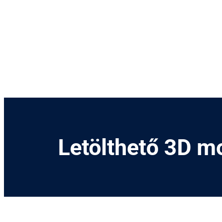
Kihagyás
Letölthető 3D m