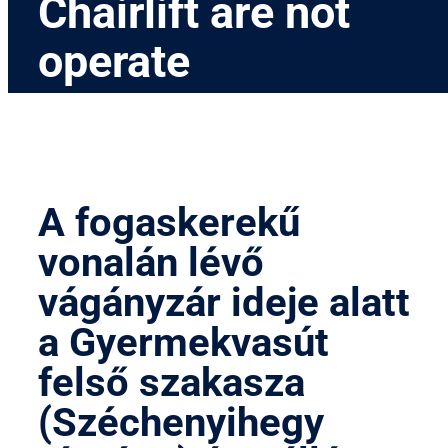
Chairlift are not
operate
A fogaskerekű
vonalán lévő
vágányzár ideje alatt
a Gyermekvasút
felső szakasza
(Széchenyihegy