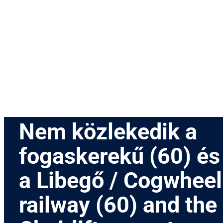
Menetrend
Díjszabás
Rendezvények
Nevezetességek
Kapcsolat
English
Nem közlekedik a
fogaskerekű (60) és
a Libegő / Cogwheel
railway (60) and the