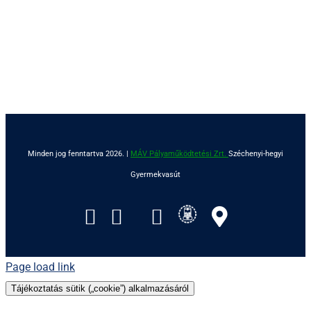
Minden jog fenntartva 2026. |
MÁV Pályaműködtetési Zrt.
Széchenyi-hegyi
Gyermekvasút
SiHuHu
Facebook
Instagram
Tripadvisor
YouTube
GoogleM
Page load link
Tájékoztatás sütik („cookie”) alkalmazásáról