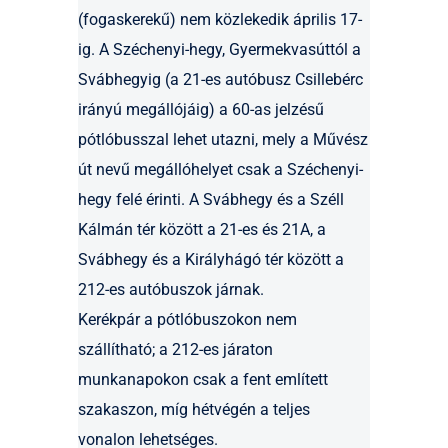
(fogaskerekű) nem közlekedik április 17-
ig. A Széchenyi-hegy, Gyermekvasúttól a
Svábhegyig (a 21-es autóbusz Csillebérc
irányú megállójáig) a 60-as jelzésű
pótlóbusszal lehet utazni, mely a Művész
út nevű megállóhelyet csak a Széchenyi-
hegy felé érinti. A Svábhegy és a Széll
Kálmán tér között a 21-es és 21A, a
Svábhegy és a Királyhágó tér között a
212-es autóbuszok járnak.
Kerékpár a pótlóbuszokon nem
szállítható; a 212-es járaton
munkanapokon csak a fent említett
szakaszon, míg hétvégén a teljes
vonalon lehetséges.