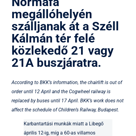
Normafa
megállóhelyén
szálljanak át a Széll
Kálmán tér felé
közlekedő 21 vagy
21A buszjáratra.
According to BKK’s information, the chairlift is out of
order until 12 April and the Cogwheel railway is
replaced by buses until 17 April. BKK’s work does not
affect the schedule of Children’s Railway, Budapest.
Karbantartási munkák miatt a Libegő
április 12-ig, míg a 60-as villamos