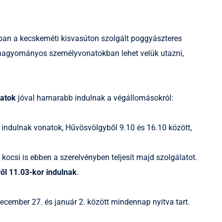
bban a kecskeméti kisvasúton szolgált poggyászteres
tt hagyományos személyvonatokban lehet velük utazni,
ratok
jóval hamarabb indulnak a végállomásokról:
 indulnak vonatok, Hűvösvölgyből 9.10 és 16.10 között,
i kocsi is ebben a szerelvényben teljesít majd szolgálatot.
ől 11.03-kor indulnak
.
december 27. és január 2. között mindennap nyitva tart.