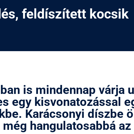
és, feldíszített kocsik
ban is mindennap várja u
 egy kisvonatozással eg
kbe. Karácsonyi díszbe öl
e még hangulatosabbá az