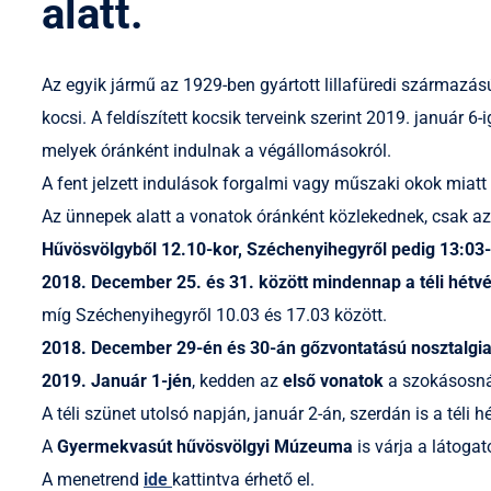
alatt.
Az egyik jármű az 1929-ben gyártott lillafüredi származ
kocsi. A feldíszített kocsik terveink szerint 2019. janu
melyek óránként indulnak a végállomásokról.
A fent jelzett indulások forgalmi vagy műszaki okok miat
Az ünnepek alatt a vonatok óránként közlekednek, csak 
Hűvösvölgyből 12.10-kor, Széchenyihegyről pedig 13:03-
2018. December 25. és 31. között mindennap a téli hétv
míg Széchenyihegyről 10.03 és 17.03 között.
2018. December 29-én és 30-án gőzvontatású nosztalgia
2019. Január 1-jén
, kedden az
első vonatok
a szokásosná
A téli szünet utolsó napján, január 2-án, szerdán is a téli
A
Gyermekvasút hűvösvölgyi Múzeuma
is várja a látogat
A menetrend
ide
kattintva érhető el.