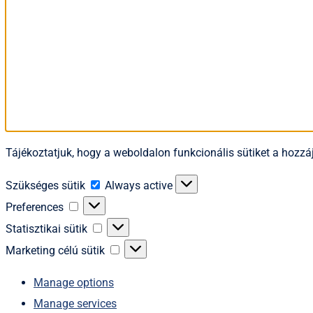
Tájékoztatjuk, hogy a weboldalon funkcionális sütiket a hozzáj
Szükséges
Szükséges sütik
Always active
sütik
Preferences
Preferences
Statisztikai
Statisztikai sütik
sütik
Marketing
Marketing célú sütik
célú
Manage options
sütik
Manage services