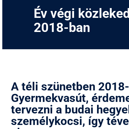
Év végi közleked
2018-ban
A téli szünetben 2018-
Gyermekvasút, érdemes
tervezni a budai hegye
személykocsi, így tév