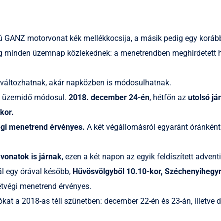
ású GANZ motorvonat kék mellékkocsija, a másik pedig egy korá
ár 6-ig minden üzemnap közlekednek: a menetrendben meghirdete
t változhatnak, akár napközben is módosulhatnak.
az üzemidő módosul.
2018. december 24-én
, hétfőn az
utolsó já
kor.
égi menetrend érvényes.
A két végállomásról egyaránt óránként
vonatok is járnak
, ezen a két napon az egyik feldíszített advent
l egy órával később,
Hűvösvölgyből 10.10-kor, Széchenyihegyr
 hétvégi menetrend érvényes.
ókat a 2018-as téli szünetben: december 22-én és 23-án, illetve 