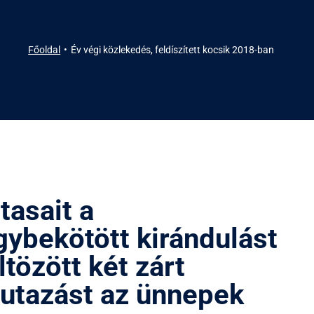
Főoldal
Év végi közlekedés, feldíszített kocsik 2018-ban
tasait a
ybekötött kirándulást
tözött két zárt
 utazást az ünnepek