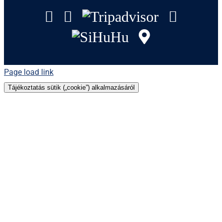
Facebook
Instagram
Tripadvisor
YouTu
SiHuHu
GoogleMap
Page load link
Tájékoztatás sütik („cookie”) alkalmazásáról