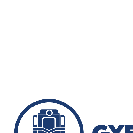
Menetrend
Díjszabás
Rendezvények
Nevezetességek
Kapcsolat
English