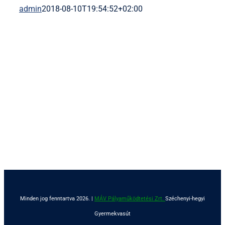
admin
2018-08-10T19:54:52+02:00
Minden jog fenntartva 2026. |
MÁV Pályaműködtetési Zrt.
Széchenyi-hegyi
Gyermekvasút