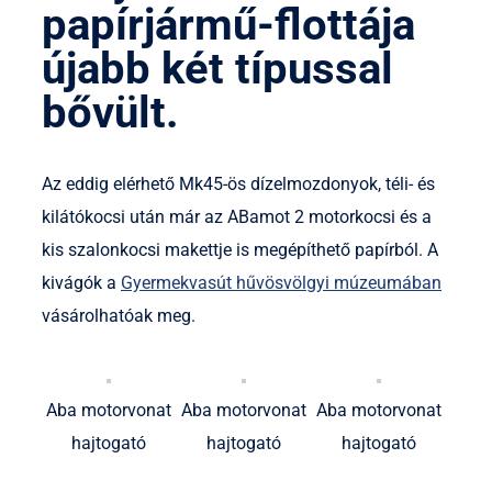
papírjármű-flottája
újabb két típussal
bővült.
Az eddig elérhető Mk45-ös dízelmozdonyok, téli- és
kilátókocsi után már az ABamot 2 motorkocsi és a
kis szalonkocsi makettje is megépíthető papírból. A
kivágók a
Gyermekvasút hűvösvölgyi múzeumában
vásárolhatóak meg.
Aba motorvonat
Aba motorvonat
Aba motorvonat
hajtogató
hajtogató
hajtogató