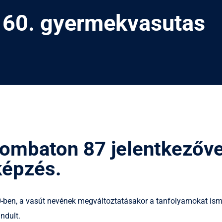
 60. gyermekvasutas
zombaton 87 jelentkezőv
képzés.
ben, a vasút nevének megváltoztatásakor a tanfolyamokat ismét
ndult.