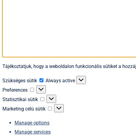
Tájékoztatjuk, hogy a weboldalon funkcionális sütiket a hozzáj
Szükséges
Szükséges sütik
Always active
sütik
Preferences
Preferences
Statisztikai
Statisztikai sütik
sütik
Marketing
Marketing célú sütik
célú
Manage options
sütik
Manage services