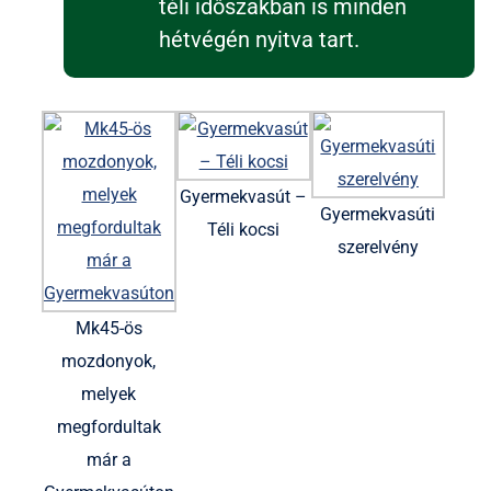
téli időszakban is minden
hétvégén nyitva tart.
Gyermekvasút –
Gyermekvasúti
Téli kocsi
szerelvény
Mk45-ös
mozdonyok,
melyek
megfordultak
már a