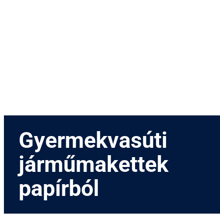
Menetrend
Díjszabás
Rendezvények
Nevezetességek
Kapcsolat
English
Gyermekvasúti
járműmakettek
papírból