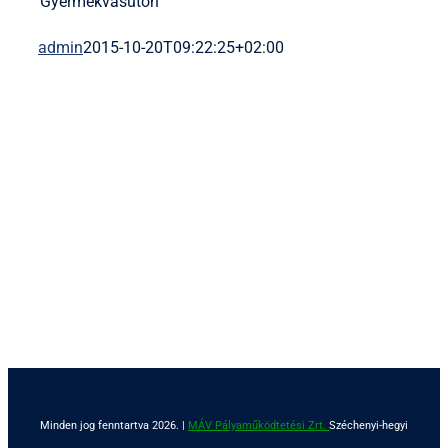
Gyermekvasúton
admin
2015-10-20T09:22:25+02:00
Minden jog fenntartva 2026. |
MÁV Pályaműködtetési Zrt.
Széchenyi-hegyi