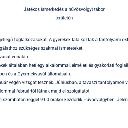
Játékos ismerkedés a hűvösvölgyi tábor
területén
jellegű foglalkozásokat. A gyerekek találkoztak a tanfolyami ok
lgálathoz szükséges szakmai ismereteket.
vasút vonalán.
k általában heti egy alkalommal, elméleti és gyakorlati fogla
ben és a Gyermekvasút állomásain.
nuár végén vizsgát tesznek. Júniusban, a tavaszi tanfolyamon v
lommal februártól látnak majd el szolgálatot.
 szombaton reggel 9:00 órakor kezdődik Hűvösvölgyben. Jelentk