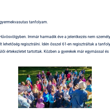
i gyermekvasutas tanfolyam.
t Hűvösvölgyben. Immár harmadik éve a jelentkezés nem személ
t lehetőség regisztrálni. Idén ősszel 61-en regisztráltak a tanfo
zülői értekezletet tartottak. Közben a gyerekek már egymással és