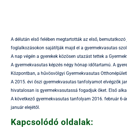
A délután első felében megtartották az első, bemutatkozó 
foglalkozásokon sajátítják majd el a gyermekvasutas szo
A nap végén a gyerekek közösen utazást tettek a Gyermek
A gyermekvasutas képzés négy hónap időtartamú. A gyereke
Központban, a hűvösvölgyi Gyermekvasutas Otthonépület
A 2015. évi őszi gyermekvasutas tanfolyamot elvégzők ja
hivatalosan is gyermekvasutassá fogadjuk őket. Első alka
A következő gyermekvasutas tanfolyam 2016. február 6-án
január elejétől.
Kapcsolódó oldalak: