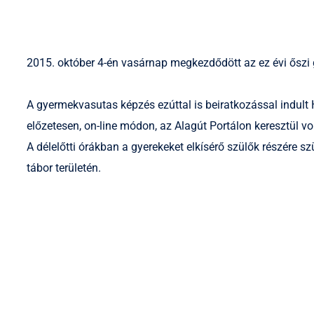
2015. október 4-én vasárnap megkezdődött az ez évi ősz
A gyermekvasutas képzés ezúttal is beiratkozással indul
előzetesen, on-line módon, az Alagút Portálon keresztül vol
A délelőtti órákban a gyerekeket elkísérő szülők részére s
tábor területén.