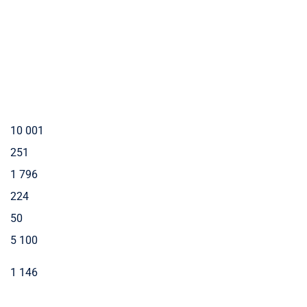
10 001
251
1 796
224
50
5 100
1 146