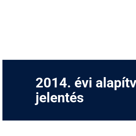
Kihagyás
2014. évi alapí
jelentés