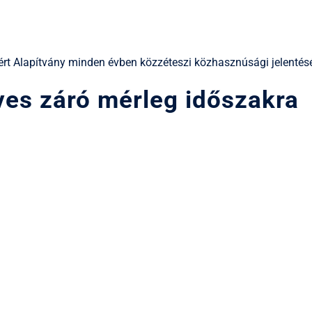
rt Alapítvány minden évben közzéteszi közhasznúsági jelentésé
ves záró mérleg időszakra