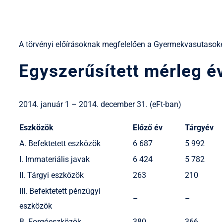
A törvényi előírásoknak megfelelően a Gyermekvasutasoké
Egyszerűsített mérleg é
2014. január 1 – 2014. december 31. (eFt-ban)
Eszközök
Előző év
Tárgyév
A. Befektetett eszközök
6 687
5 992
I. Immateriális javak
6 424
5 782
II. Tárgyi eszközök
263
210
III. Befektetett pénzügyi
–
–
eszközök
B. Forgóeszközök
380
366