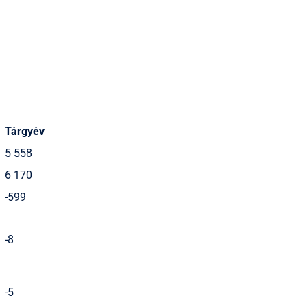
Tárgyév
5 558
6 170
-599
-8
-5