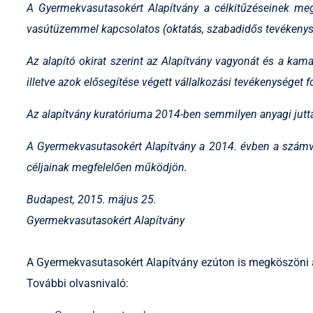
A Gyermekvasutasokért Alapítvány a célkitűzéseinek meg
vasútüzemmel kapcsolatos (oktatás, szabadidős tevékenység, 
Az alapító okirat szerint az Alapítvány vagyonát és a kama
illetve azok elősegítése végett vállalkozási tevékenységet fo
Az alapítvány kuratóriuma 2014-ben semmilyen anyagi jutt
A Gyermekvasutasokért Alapítvány a 2014. évben a számvitel
céljainak megfelelően működjön.
Budapest, 2015. május 25.
Gyermekvasutasokért Alapítvány
A Gyermekvasutasokért Alapítvány ezúton is megköszöni a
További olvasnivaló: