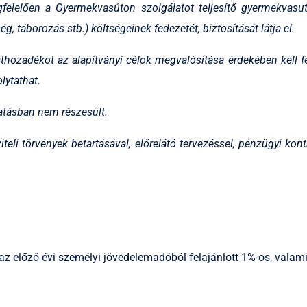
felelően a Gyermekvasúton szolgálatot teljesítő gyermekvasut
táborozás stb.) költségeinek fedezetét, biztosítását látja el.
thozadékot az alapítványi célok megvalósítása érdekében kell fe
lytathat.
atásban nem részesült.
i törvények betartásával, előrelátó tervezéssel, pénzügyi kontrol
z előző évi személyi jövedelemadóból felajánlott 1%-os, valam