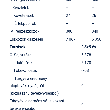
I. Készletek
–
–
II. Követelések
27
26
III. Értékpapírok
–
–
IV. Pénzeszközök
380
340
Eszközök összesen
7 067
6 358
Források
Előző év
C. Saját tőke
6 878
I. Induló tőke
6 170
II. Tőkeváltozás
-708
III. Tárgyévi eredmény
alaptevékenységből
0
(közhasznú tevékenységből)
Tárgyévi eredmény vállalkozási
0
tevékenységből