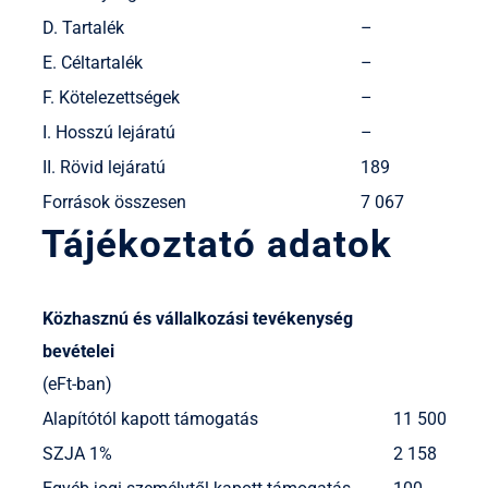
D. Tartalék
–
E. Céltartalék
–
F. Kötelezettségek
–
I. Hosszú lejáratú
–
II. Rövid lejáratú
189
Források összesen
7 067
Tájékoztató adatok
Közhasznú és vállalkozási tevékenység
bevételei
(eFt-ban)
Alapítótól kapott támogatás
11 500
SZJA 1%
2 158