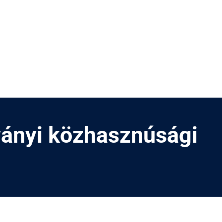
tványi közhasznúsági