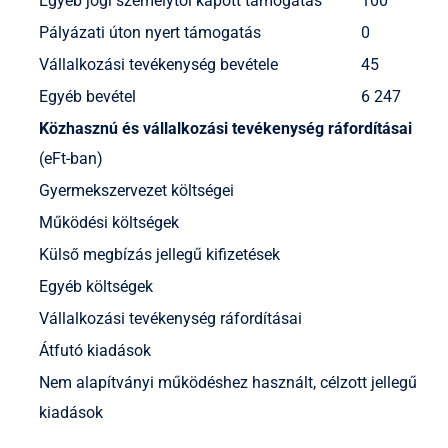
Egyéb jogi személytől kapott támogatás
100
Pályázati úton nyert támogatás
0
Vállalkozási tevékenység bevétele
45
Egyéb bevétel
6 247
Közhasznú és vállalkozási tevékenység ráfordításai
(eFt-ban)
Gyermekszervezet költségei
Működési költségek
Külső megbízás jellegű kifizetések
Egyéb költségek
Vállalkozási tevékenység ráfordításai
Átfutó kiadások
Nem alapítványi működéshez használt, célzott jellegű
kiadások