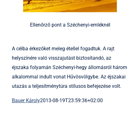
Ellenőrző pont a Széchenyi-emléknél
A célba érkezőket meleg étellel fogadtuk. A rajt
helyszínére való visszajutást biztosítandó, az
éjszaka folyamán Széchenyi-hegy állomásról három
alkalommal indult vonat Hűvösvölgybe. Az éjszakai
utazás a teljesítménytúra stílusos befejezése volt.
Bauer Károly
2013-08-19T23:59:36+02:00