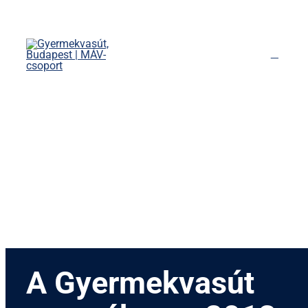
Kihagyás
Főoldal
Menetrend
Díjszabás
Rendezvények
Nevezetességek
Kapcsolat
English
A Gyermekvasút