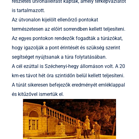
részletes útvonalleírást kaptak, amely térképvázlatot
is tartalmazott.
Az útvonalon kijelölt ellenőrző pontokat
természetesen az előírt sorrendben kellett teljesíteni.
Az egyes pontokon rendezők fogadták a túrázókat,
hogy igazolják a pont érintését és szükség szerint
segítséget nyújtsanak a túra folytatásában.
A cél ezúttal is Széchenyi-hegy állomáson volt. A 20
km-es távot hét óra szintidőn belül kellett teljesíteni.
A túrát sikeresen befejezők eredményét emléklappal
és kitűzővel ismertük el.