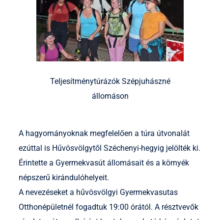
Teljesítménytúrázók Szépjuhászné
állomáson
A hagyományoknak megfelelően a túra útvonalát
ezúttal is Hűvösvölgytől Széchenyi-hegyig jelölték ki.
Érintette a Gyermekvasút állomásait és a környék
népszerű kirándulóhelyeit.
A nevezéseket a hűvösvölgyi Gyermekvasutas
Otthonépületnél fogadtuk 19:00 órától. A résztvevők