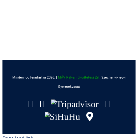
Minden jog fenntartva 2026. |
MÁV Pályaműködtetési Zrt.
Széchenyi-hegyi
Gyermekvasút
Facebook
Instagram
Tripadvisor
YouTu
SiHuHu
GoogleMap