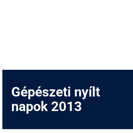
Menetrend
Díjszabás
Rendezvények
Nevezetességek
Kapcsolat
English
Gépészeti nyílt
napok 2013