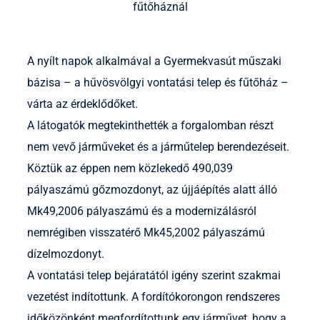
fűtőháznál
A nyílt napok alkalmával a Gyermekvasút műszaki
bázisa – a hűvösvölgyi vontatási telep és fűtőház –
várta az érdeklődőket.
A látogatók megtekinthették a forgalomban részt
nem vevő járműveket és a járműtelep berendezéseit.
Köztük az éppen nem közlekedő 490,039
pályaszámú gőzmozdonyt, az újjáépítés alatt álló
Mk49,2006 pályaszámú és a modernizálásról
nemrégiben visszatérő Mk45,2002 pályaszámú
dízelmozdonyt.
A vontatási telep bejáratától igény szerint szakmai
vezetést indítottunk. A fordítókorongon rendszeres
időközönként megfordítottunk egy járművet, hogy a