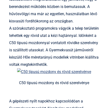
berendezést működés közben is bemutassuk. A
hűvösvölgyi ma már az egyetlen, használatban lévő
kisvasúti fordítókorong az országban.
A szórakoztató programokra vágyók a telep területén
tehettek egy rövid utat a kézi hajtánnyal. Időnként a
C50 típusú mozdonnyal vontatott rövidke szerelvény
is szállított utasokat. A Gyermekvasút járműveiről
készülő H0e méretarányú modellek vitrinben kiállítva
voltak megtekinthetők.
C50 típusú mozdony és rövid szerelvénye
A gépészeti nyílt napokhoz kapcsolódóan a