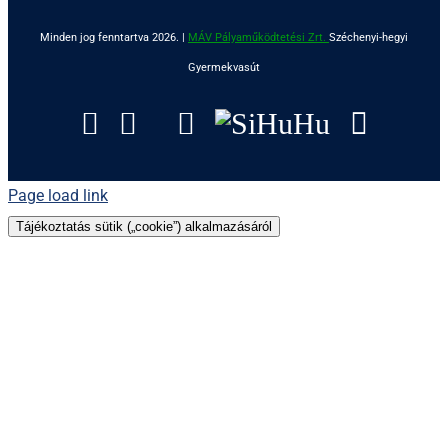
Minden jog fenntartva 2026. |
MÁV Pályaműködtetési Zrt.
Széchenyi-hegyi
Gyermekvasút
Facebook
Instagram
Tripadvisor
YouTube
SiHuHu
Googl
Page load link
Tájékoztatás sütik („cookie”) alkalmazásáról