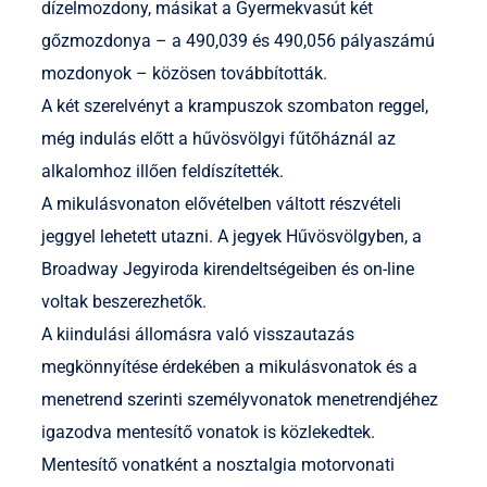
dízelmozdony, másikat a Gyermekvasút két
gőzmozdonya – a 490,039 és 490,056 pályaszámú
mozdonyok – közösen továbbították.
A két szerelvényt a krampuszok szombaton reggel,
még indulás előtt a hűvösvölgyi fűtőháznál az
alkalomhoz illően feldíszítették.
A mikulásvonaton elővételben váltott részvételi
jeggyel lehetett utazni. A jegyek Hűvösvölgyben, a
Broadway Jegyiroda kirendeltségeiben és on-line
voltak beszerezhetők.
A kiindulási állomásra való visszautazás
megkönnyítése érdekében a mikulásvonatok és a
menetrend szerinti személyvonatok menetrendjéhez
igazodva mentesítő vonatok is közlekedtek.
Mentesítő vonatként a nosztalgia motorvonati