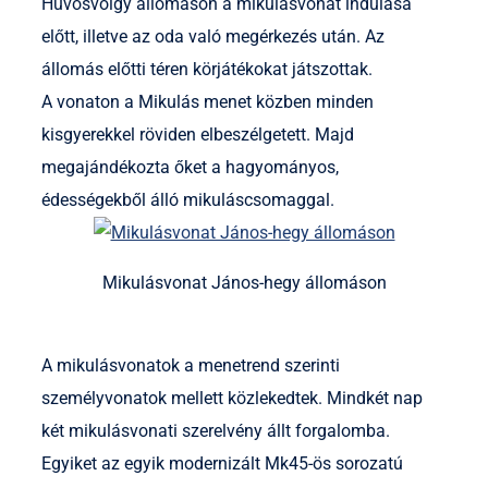
Hűvösvölgy állomáson a mikulásvonat indulása
előtt, illetve az oda való megérkezés után. Az
állomás előtti téren körjátékokat játszottak.
A vonaton a Mikulás menet közben minden
kisgyerekkel röviden elbeszélgetett. Majd
megajándékozta őket a hagyományos,
édességekből álló mikuláscsomaggal.
Mikulásvonat János-hegy állomáson
A mikulásvonatok a menetrend szerinti
személyvonatok mellett közlekedtek. Mindkét nap
két mikulásvonati szerelvény állt forgalomba.
Egyiket az egyik modernizált Mk45-ös sorozatú