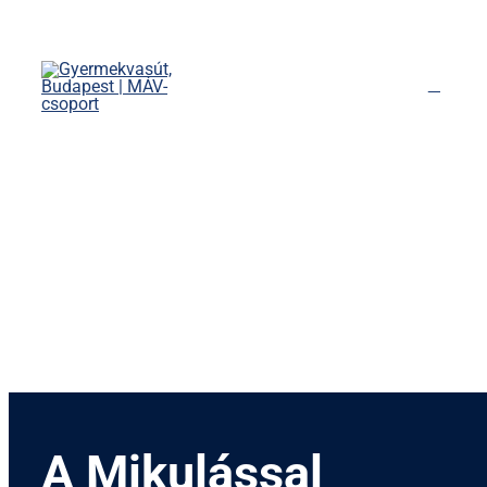
Kihagyás
Főoldal
Menetrend
Díjszabás
Rendezvények
Nevezetességek
Kapcsolat
English
A Mikulással