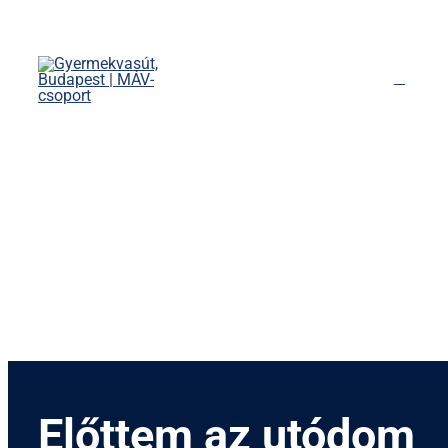
Kihagyás
Főoldal
Menetrend
Díjszabás
Rendezvények
Nevezetességek
Kapcsolat
English
Előttem az utódom