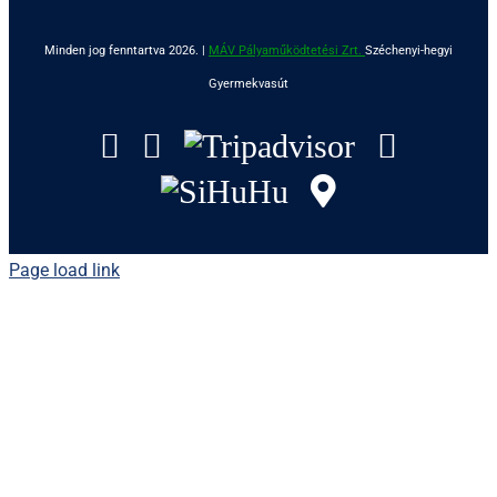
Minden jog fenntartva 2026. |
MÁV Pályaműködtetési Zrt.
Széchenyi-hegyi
Gyermekvasút
Facebook
Instagram
Tripadvisor
YouTu
SiHuHu
GoogleMap
Page load link