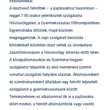
vasutasokkal.
A résztvevő felnőttek – a pajtásokhoz hasonlóan –
reggel 7:00 órakor jelentkeztek szolgálatra
Hűvösvölgyben, a Gyermekvasutas Otthonépületben.
Egyenruhába öltöztek, majd közösen
megreggeliztek. A napi szolgálati beosztás
kihirdetését követően részt vettek az ünnepélyes
zászlófelvonáson a Hűvösvölgy állomás előtti téren.
A középállomásokon és Széchenyi-hegyen
szolgálatot teljesítők az első menetrend szerinti
vonattal szolgálati helyükre utaztak. Állomásonként
és szerelvényenként általában egy felnőtt teljesített
szolgálatot a gyermekvasutasok között.
Természetesen ez alkalommal ők is a pajtásokra
előírt módon, a felnőtt állomásfőnök vagy vezető