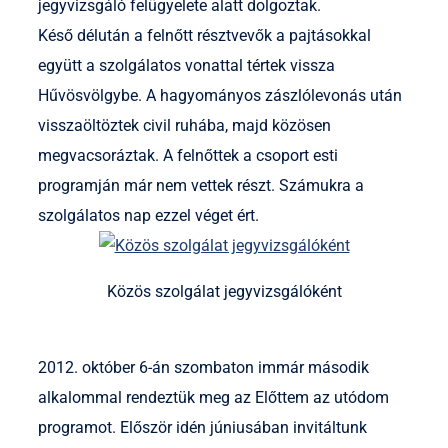
jegyvizsgáló felügyelete alatt dolgoztak.
Késő délután a felnőtt résztvevők a pajtásokkal
együtt a szolgálatos vonattal tértek vissza
Hűvösvölgybe. A hagyományos zászlólevonás után
visszaöltöztek civil ruhába, majd közösen
megvacsoráztak. A felnőttek a csoport esti
programján már nem vettek részt. Számukra a
szolgálatos nap ezzel véget ért.
Közös szolgálat jegyvizsgálóként
2012. október 6-án szombaton immár második
alkalommal rendeztük meg az Előttem az utódom
programot. Először idén júniusában invitáltunk