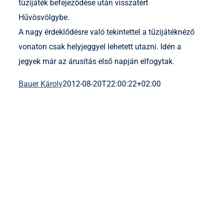
tűzijáték befejeződése után visszatért
Hűvösvölgybe.
A nagy érdeklődésre való tekintettel a tűzijátéknéző
vonaton csak helyjeggyel lehetett utazni. Idén a
jegyek már az árusítás első napján elfogytak.
Bauer Károly
2012-08-20T22:00:22+02:00