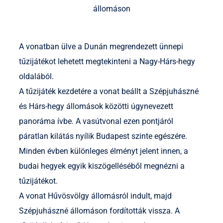
állomáson
A vonatban ülve a Dunán megrendezett ünnepi
tűzijátékot lehetett megtekinteni a Nagy-Hárs-hegy
oldalából.
A tűzijáték kezdetére a vonat beállt a Szépjuhászné
és Hárs-hegy állomások közötti úgynevezett
panoráma ívbe. A vasútvonal ezen pontjáról
páratlan kilátás nyílik Budapest szinte egészére.
Minden évben különleges élményt jelent innen, a
budai hegyek egyik kiszögelléséből megnézni a
tűzijátékot.
A vonat Hűvösvölgy állomásról indult, majd
Szépjuhászné állomáson fordították vissza. A