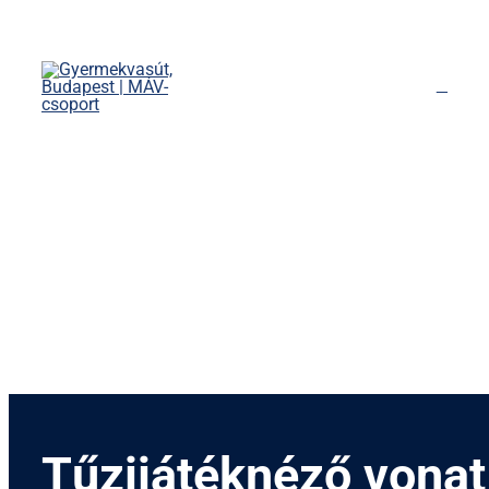
Kihagyás
Főoldal
Menetrend
Díjszabás
Rendezvények
Nevezetességek
Kapcsolat
English
Tűzijátéknéző vonat