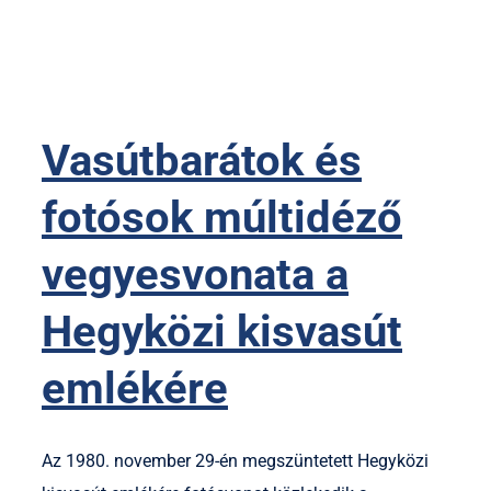
Vasútbarátok és
fotósok múltidéző
vegyesvonata a
Hegyközi kisvasút
emlékére
Az 1980. november 29-én megszüntetett Hegyközi