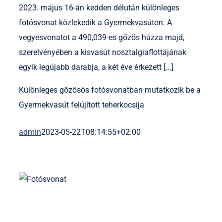
2023. május 16-án kedden délután különleges
fotósvonat közlekedik a Gyermekvasúton. A
vegyesvonatot a 490,039-es gőzös húzza majd,
szerelvényében a kisvasút nosztalgiaflottájának
egyik legújabb darabja, a két éve érkezett [...]
Különleges gőzösös fotósvonatban mutatkozik be a
Gyermekvasút felújított teherkocsija
admin
2023-05-22T08:14:55+02:00