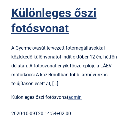
Különleges őszi
fotósvonat
A Gyermekvasút tervezett fotómegállásokkal
közlekedő különvonatot indít október 12-én, hétfőn
délután. A fotósvonat egyik főszereplője a LÁEV
motorkocsi A közelmúltban több járművünk is
felújításon esett át, [...]
Különleges őszi fotósvonat
admin
2020-10-09T20:14:54+02:00