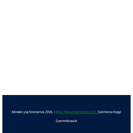
Minden jog fenntartva 2026. |
MÁV Pályaműködtetési Zrt.
Széchenyi-hegyi
Gyermekvasút