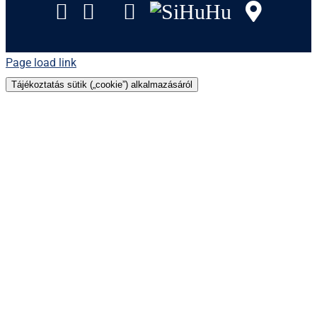
Facebook
Instagram
Tripadvisor
YouTube
SiHuHu
Goog
Page load link
Tájékoztatás sütik („cookie”) alkalmazásáról