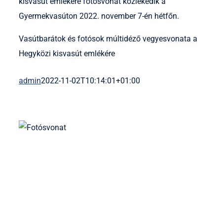
kisvasút emlékére fotósvonat közlekedik a
Gyermekvasúton 2022. november 7-én hétfőn.
Vasútbarátok és fotósok múltidéző vegyesvonata a
Hegyközi kisvasút emlékére
admin
2022-11-02T10:14:01+01:00