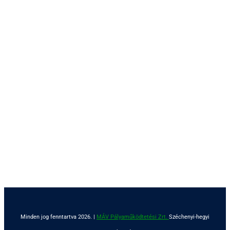
Minden jog fenntartva 2026. |
MÁV Pályaműködtetési Zrt.
Széchenyi-hegyi