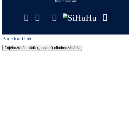
Gyermekvasút
Facebook
Instagram
Tripadvisor
YouTube
SiHuHu
Googl
Page load link
Tájékoztatás sütik („cookie”) alkalmazásáról