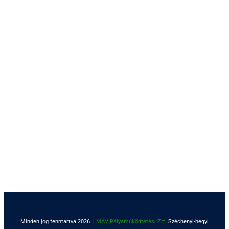
Minden jog fenntartva 2026. |
MÁV Pályaműködtetési Zrt.
Széchenyi-hegyi