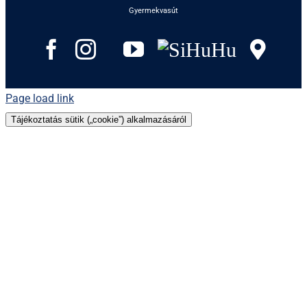
Gyermekvasút
Facebook
Instagram
Tripadvisor
YouTube
SiHuHu
Goo
Page load link
Tájékoztatás sütik („cookie”) alkalmazásáról