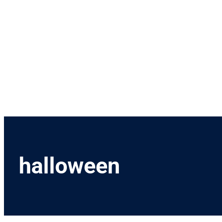
Menetrend
Díjszabás
Rendezvények
Nevezetességek
Kapcsolat
English
halloween