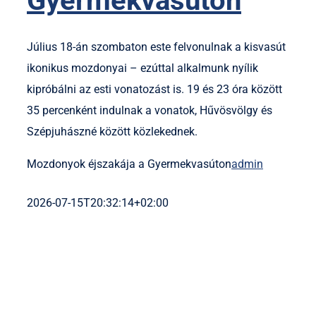
Gyermekvasúton
Július 18-án szombaton este felvonulnak a kisvasút
ikonikus mozdonyai – ezúttal alkalmunk nyílik
kipróbálni az esti vonatozást is. 19 és 23 óra között
35 percenként indulnak a vonatok, Hűvösvölgy és
Szépjuhászné között közlekednek.
Mozdonyok éjszakája a Gyermekvasúton
admin
2026-07-15T20:32:14+02:00