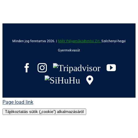
Minden jog fenntartva 2026. |
MÁV Pályaműködtetési Zrt.
Széchenyi-hegyi
Gyermekvasút
Facebook
Instagram
Tripadvisor
YouT
SiHuHu
GoogleMap
Page load link
Tájékoztatás sütik („cookie”) alkalmazásáról