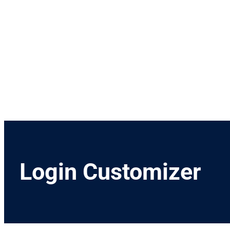
Menetrend
Díjszabás
Rendezvények
Nevezetességek
Kapcsolat
English
Login Customizer